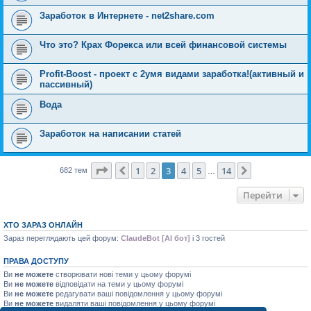
Заработок в Интернете - net2share.com
Что это? Крах Форекса или всей финансовой системы
Profit-Boost - проект с 2умя видами заработка!(активный и
пассивный)
Вода
Заработок на написании статей
Сторінка
3
з
14
1
2
3
4
5
14
Поперед.
Далі
682 тем
…
Перейти
ХТО ЗАРАЗ ОНЛАЙН
Зараз переглядають цей форум:
ClaudeBot [AI бот]
і 3 гостей
ПРАВА ДОСТУПУ
Ви
не можете
створювати нові теми у цьому форумі
Ви
не можете
відповідати на теми у цьому форумі
Ви
не можете
редагувати ваші повідомлення у цьому форумі
Ви
не можете
видаляти ваші повідомлення у цьому форумі