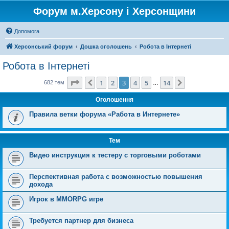
Форум м.Херсону і Херсонщини
Допомога
Херсонський форум
Дошка оголошень
Робота в Інтернеті
Робота в Інтернеті
Сторінка
3
з
14
1
2
3
4
5
14
Поперед.
Далі
682 тем
…
Оголошення
Правила ветки форума «Работа в Интернете»
Тем
Видео инструкция к тестеру с торговыми роботами
Перспективная работа с возможностью повышения
дохода
Игрок в MMORPG игре
Требуется партнер для бизнеса