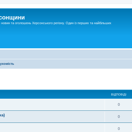
рсонщини
я новин та оголошень Херсонського регіону. Один із перших та найбільших
ухомість
ВІДПОВІДІ
0
ка)
0
0