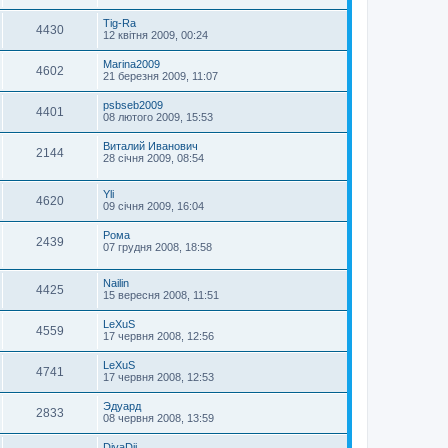
Tig-Ra
4430
12 квітня 2009, 00:24
Marina2009
4602
21 березня 2009, 11:07
psbseb2009
4401
08 лютого 2009, 15:53
Виталий Иванович
2144
28 січня 2009, 08:54
Yli
4620
09 січня 2009, 16:04
Рома
2439
07 грудня 2008, 18:58
Nailin
4425
15 вересня 2008, 11:51
LeXuS
4559
17 червня 2008, 12:56
LeXuS
4741
17 червня 2008, 12:53
Эдуард
2833
08 червня 2008, 13:59
DivaDii