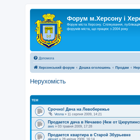
Форум м.Херсону і Хе
Форум міста Херсону. Спілкування, публікаці
форумів міста, що працює з 2004 року
Допомога
Херсонський форум
Дошка оголошень
Продам
Нер
Нерухомість
ТЕМ
Срочно! Дача на Левобережье
Vesna
»
11 серпня 2009, 14:21
Продается дача в Нечаево (4км от Цюрупинс
aws
»
03 травня 2009, 17:28
Продается квартира в Старой Збурьевке
alexart
»
28 квітня 2009, 16:14