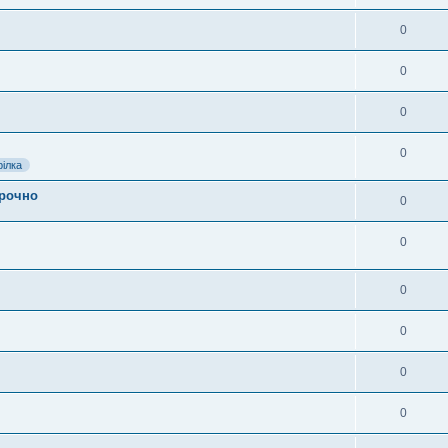
0
0
0
0
ілка
Срочно
0
0
0
0
0
0