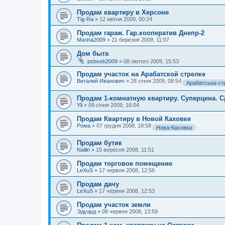
Продам квартиру в Херсоне
Tig-Ra
»
12 квітня 2009, 00:24
Продам гараж. Гар.кооператив Днепр-2
Marina2009
»
21 березня 2009, 11:07
Дом быта
psbseb2009
»
08 лютого 2009, 15:53
Продам участок на Арабатской стрелке
Виталий Иванович
»
28 січня 2009, 08:54
Арабатська-стр
Продам 1-комнатную квартиру. Суперцена. 
Yli
»
09 січня 2009, 16:04
Продам Квартиру в Новой Каховке
Рома
»
07 грудня 2008, 18:58
Нова-Каховка
Продам бутик
Nailin
»
15 вересня 2008, 11:51
Продам торговое помещение
LeXuS
»
17 червня 2008, 12:56
Продам дачу
LeXuS
»
17 червня 2008, 12:53
Продам участок земли
Эдуард
»
08 червня 2008, 13:59