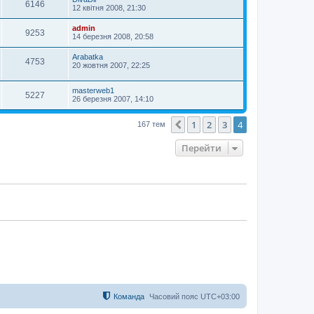
6146
12 квітня 2008, 21:30
admin
9253
14 березня 2008, 20:58
Arabatka
4753
20 жовтня 2007, 22:25
masterweb1
5227
26 березня 2007, 14:10
1
2
3
4
Поперед.
167 тем
Перейти
Команда
Часовий пояс
UTC+03:00