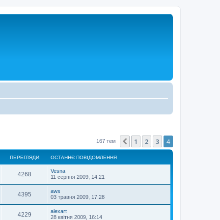
1
2
3
4
Поперед.
167 тем
ПЕРЕГЛЯДИ
ОСТАННЄ ПОВІДОМЛЕННЯ
Vesna
4268
11 серпня 2009, 14:21
aws
4395
03 травня 2009, 17:28
alexart
4229
28 квітня 2009, 16:14