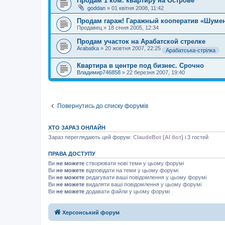
Продам 1 ком. квартиру на Острове
goddan
»
01 квітня 2008, 11:42
Продам гараж! Гаражный кооператив «Шуме
Продавец
»
18 січня 2005, 12:34
Продам участок на Арабатской стрелке
Arabatka
»
20 жовтня 2007, 22:25
Арабатська-стрілка
Квартира в центре под бизнес. Срочно
Владимир746858
»
22 березня 2007, 19:40
Повернутись до списку форумів
ХТО ЗАРАЗ ОНЛАЙН
Зараз переглядають цей форум:
ClaudeBot [AI бот]
і 3 гостей
ПРАВА ДОСТУПУ
Ви
не можете
створювати нові теми у цьому форумі
Ви
не можете
відповідати на теми у цьому форумі
Ви
не можете
редагувати ваші повідомлення у цьому форумі
Ви
не можете
видаляти ваші повідомлення у цьому форумі
Ви
не можете
додавати файли у цьому форумі
Херсонський форум