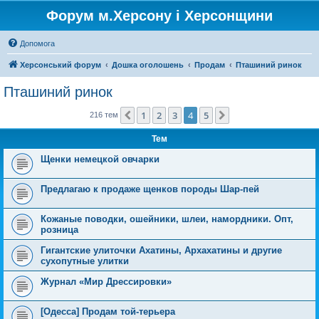
Форум м.Херсону і Херсонщини
Допомога
Херсонський форум
Дошка оголошень
Продам
Пташиний ринок
Пташиний ринок
1
2
3
4
5
Поперед.
Далі
216 тем
Тем
Щенки немецкой овчарки
Предлагаю к продаже щенков породы Шар-пей
Кожаные поводки, ошейники, шлеи, намордники. Опт,
розница
Гигантские улиточки Ахатины, Архахатины и другие
сухопутные улитки
Журнал «Мир Дрессировки»
[Одесса] Продам той-терьера