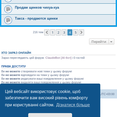
Продам щенков чихуа-хуа
Такса - продаются щенки
1
2
3
4
5
Поперед.
Далі
216 тем
Перейти
ХТО ЗАРАЗ ОНЛАЙН
Зараз переглядають цей форум:
ClaudeBot [AI бот]
і 0 гостей
ПРАВА ДОСТУПУ
Ви
не можете
створювати нові теми у цьому форумі
Ви
не можете
відповідати на теми у цьому форумі
Ви
не можете
редагувати ваші повідомлення у цьому форумі
Ви
не можете
видаляти ваші повідомлення у цьому форумі
Ви
не можете
додавати файли у цьому форумі
Цей вебсайт використовує cookie, щоб
Херсонський форум
Команда
Часовий пояс
UTC+03:00
забезпечити вам високий рівень комфорту
Працює на phpBB® Forum Software © phpBB Limited
при користуванні сайтом.
Дізнатися більше
Конфіденційність
|
Умови