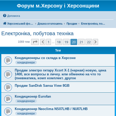
Форум м.Херсону і Херсонщини
Допомога
Херсонський форум
Дошка оголошень
Продам
Електроніка, побутова техніка
Електроніка, побутова техніка
Сторінка
20
з
22
1
18
19
20
21
22
Поперед.
Далі
1069 тем
…
Тем
Кондиционеры со склада в Херсоне
кондиціонери
Продам электро гитару Xcort X-1 (черная) новую, цена
1400, все вопросы в личку. или обменяю на что то
(пневматика, комп комплект. другое
Продам SanDisk Sansa View 8GB
Кондиционер Eurofan
кондиціонери
Кондиционер Neoclima NS07LHB / NU07LHB
кондиціонери