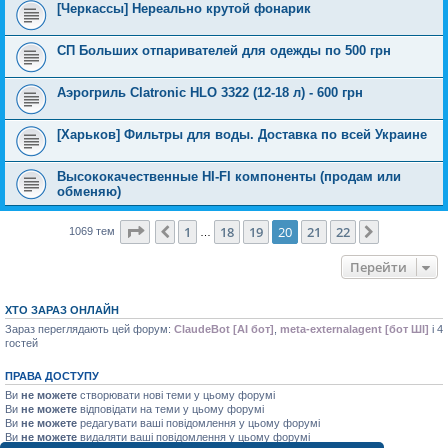
[Черкассы] Нереально крутой фонарик
СП Больших отпаривателей для одежды по 500 грн
Аэрогриль Clatronic HLO 3322 (12-18 л) - 600 грн
[Харьков] Фильтры для воды. Доставка по всей Украине
Высококачественные HI-FI компоненты (продам или
обменяю)
Сторінка
20
з
22
1
18
19
20
21
22
Поперед.
Далі
1069 тем
…
Перейти
ХТО ЗАРАЗ ОНЛАЙН
Зараз переглядають цей форум:
ClaudeBot [AI бот]
,
meta-externalagent [бот ШІ]
і 4
гостей
ПРАВА ДОСТУПУ
Ви
не можете
створювати нові теми у цьому форумі
Ви
не можете
відповідати на теми у цьому форумі
Ви
не можете
редагувати ваші повідомлення у цьому форумі
Ви
не можете
видаляти ваші повідомлення у цьому форумі