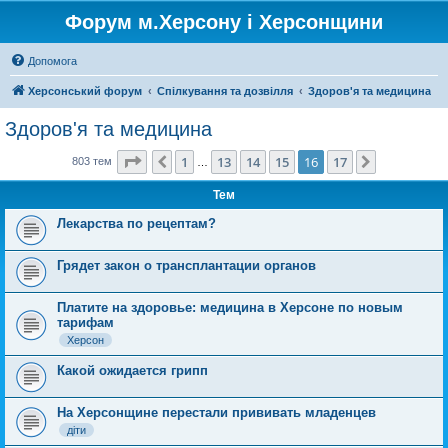
Форум м.Херсону і Херсонщини
Допомога
Херсонський форум
Спілкування та дозвілля
Здоров'я та медицина
Здоров'я та медицина
Сторінка
16
з
17
1
13
14
15
16
17
Поперед.
Далі
803 тем
…
Тем
Лекарства по рецептам?
Грядет закон о трансплантации органов
Платите на здоровье: медицина в Херсоне по новым
тарифам
Херсон
Какой ожидается грипп
На Херсонщине перестали прививать младенцев
діти