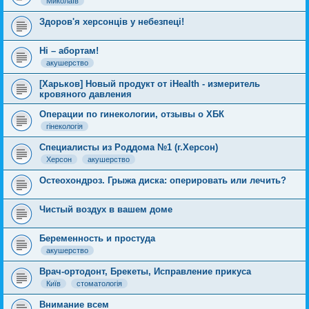
Миколаїв
Здоров'я херсонців у небезпеці!
Ні – абортам!
акушерство
[Харьков] Новый продукт от iHealth - измеритель
кровяного давления
Операции по гинекологии, отзывы о ХБК
гінекологія
Cпециалисты из Роддома №1 (г.Херсон)
Херсон
акушерство
Остеохондроз. Грыжа диска: оперировать или лечить?
Чистый воздух в вашем доме
Беременность и простуда
акушерство
Врач-ортодонт, Брекеты, Исправление прикуса
Київ
стоматологія
Внимание всем