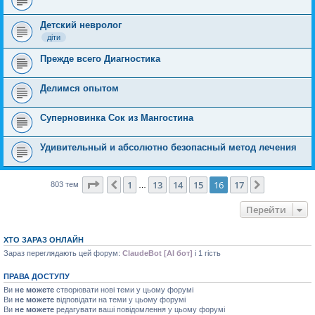
Детский невролог
діти
Прежде всего Диагностика
Делимся опытом
Суперновинка Сок из Мангостина
Удивительный и абсолютно безопасный метод лечения
Сторінка
16
з
17
1
13
14
15
16
17
Поперед.
Далі
803 тем
…
Перейти
ХТО ЗАРАЗ ОНЛАЙН
Зараз переглядають цей форум:
ClaudeBot [AI бот]
і 1 гість
ПРАВА ДОСТУПУ
Ви
не можете
створювати нові теми у цьому форумі
Ви
не можете
відповідати на теми у цьому форумі
Ви
не можете
редагувати ваші повідомлення у цьому форумі