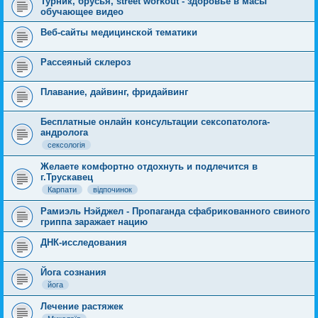
Турник, брусья, street workout - здоровье в масы
обучающее видео
Веб-сайты медицинской тематики
Рассеяный склероз
Плавание, дайвинг, фридайвинг
Бесплатные онлайн консультации сексопатолога-
андролога
сексологія
Желаете комфортно отдохнуть и подлечится в
г.Трускавец
Карпати
відпочинок
Рамиэль Нэйджел - Пропаганда сфабрикованного свиного
гриппа заражает нацию
ДНК-исследования
Йога сознания
йога
Лечение растяжек