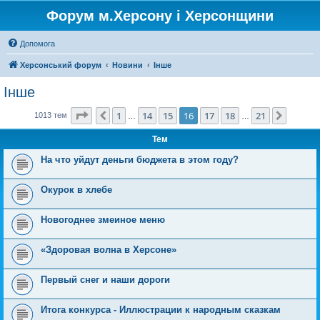
Форум м.Херсону і Херсонщини
Допомога
Херсонський форум
Новини
Інше
Інше
Сторінка
16
з
21
1
14
15
16
17
18
21
Поперед.
Далі
1013 тем
…
…
Тем
На что уйдут деньги бюджета в этом году?
Окурок в хлебе
Новогоднее змеиное меню
«Здоровая волна в Херсоне»
Первый снег и наши дороги
Итога конкурса - Иллюстрации к народным сказкам