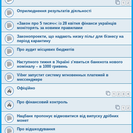
1
2
Оприлюднення результатів діяльності
«Закон про 5 тисяч»: із 28 квітня фінанси українців
моніторять за новими правилами
Законопроекти, що надають низку пільг для бізнесу на
період карантину
Про аудит місцевих бюджетів
Наступного тижня в Україні з’явиться банкнота нового
номіналу – в 1000 гривень
Viber запустит систему мгновенных платежей в
мессенджере
Офіційно
1
2
3
4
Про фінансовий контроль
1
2
Нацбанк пропонує відмовитися від випуску дрібних
монет
Про відшкодування