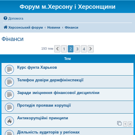
Форум м.Херсону і Херсонщини
Допомога
Херсонський форум
Новини
Фінанси
Фінанси
1
2
3
4
Поперед.
Далі
193 тем
Тем
Курс фунта Харьков
Телефон довіри держфінінспекції
Заради зміцнення фінансової дисципліни
Протидія проявам корупції
Антикорупційні принципи
1
2
Діяльність аудиторів у регіонах