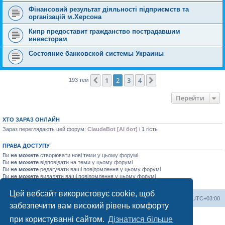
Фінансовий результат діяльності підприємств та
організацій м.Херсона
Кипр предоставит гражданство пострадавшим
инвесторам
Состояние банковской системы Украины
1
2
3
4
Поперед.
Далі
193 тем
Перейти
ХТО ЗАРАЗ ОНЛАЙН
Зараз переглядають цей форум:
ClaudeBot [AI бот]
і 1 гість
ПРАВА ДОСТУПУ
Ви
не можете
створювати нові теми у цьому форумі
Ви
не можете
відповідати на теми у цьому форумі
Ви
не можете
редагувати ваші повідомлення у цьому форумі
Ви
не можете
видаляти ваші повідомлення у цьому форумі
Ви
не можете
додавати файли у цьому форумі
Цей вебсайт використовує cookie, щоб
Херсонський форум
Команда
Часовий пояс
UTC+03:00
забезпечити вам високий рівень комфорту
Працює на phpBB® Forum Software © phpBB Limited
при користуванні сайтом.
Дізнатися більше