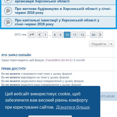
організацій Херсонської області
Про житлове будівництво в Херсонській області у січні–
червні 2018 року
Про капітальні інвестиції у Херсонській області у
січні−червні 2018 року
Сторінка
10
з
60
1
8
9
10
11
12
60
Поперед.
Далі
2972 тем
…
…
Перейти
ХТО ЗАРАЗ ОНЛАЙН
Зараз переглядають цей форум:
ClaudeBot [AI бот]
і 2 гостей
ПРАВА ДОСТУПУ
Ви
не можете
створювати нові теми у цьому форумі
Ви
не можете
відповідати на теми у цьому форумі
Ви
не можете
редагувати ваші повідомлення у цьому форумі
Ви
не можете
видаляти ваші повідомлення у цьому форумі
Ви
не можете
додавати файли у цьому форумі
Цей вебсайт використовує cookie, щоб
Херсонський форум
Команда
Часовий пояс
UTC+03:00
забезпечити вам високий рівень комфорту
Працює на phpBB® Forum Software © phpBB Limited
при користуванні сайтом.
Дізнатися більше
Конфіденційність
|
Умови