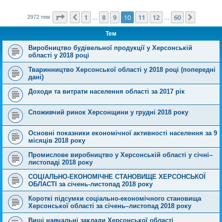
Сторінка
10
з
60
1
8
9
10
11
12
60
Поперед.
Далі
2972 тем
…
…
Тем
Виробництво будівельної продукції у Херсонській
області у 2018 році
Тваринництво Херсонської області у 2018 році (попередні
дані)
Доходи та витрати населення області за 2017 рік
Споживчий ринок Херсонщини у грудні 2018 року
Основні показники економічної активності населення за 9
місяців 2018 року
Промислове виробництво у Херсонській області у січні–
листопаді 2018 року
СОЦІАЛЬНО-ЕКОНОМІЧНЕ СТАНОВИЩЕ ХЕРСОНСЬКОЇ
ОБЛАСТІ за січень-листопад 2018 року
Короткі підсумки соціально-економічного становища
Херсонської області за січень–листопад 2018 року
Вищі навчальні заклади Херсонської області