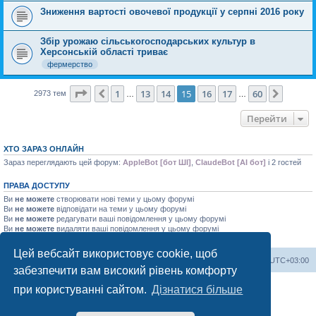
Зниження вартості овочевої продукції у серпні 2016 року
Збір урожаю сільськогосподарських культур в
Херсонській області триває
фермерство
Сторінка
15
з
60
1
13
14
15
16
17
60
Поперед.
Далі
2973 тем
…
…
Перейти
ХТО ЗАРАЗ ОНЛАЙН
Зараз переглядають цей форум:
AppleBot [бот ШІ]
,
ClaudeBot [AI бот]
і 2 гостей
ПРАВА ДОСТУПУ
Ви
не можете
створювати нові теми у цьому форумі
Ви
не можете
відповідати на теми у цьому форумі
Ви
не можете
редагувати ваші повідомлення у цьому форумі
Ви
не можете
видаляти ваші повідомлення у цьому форумі
Ви
не можете
додавати файли у цьому форумі
Цей вебсайт використовує cookie, щоб
Херсонський форум
Команда
Часовий пояс
UTC+03:00
забезпечити вам високий рівень комфорту
Працює на phpBB® Forum Software © phpBB Limited
при користуванні сайтом.
Дізнатися більше
Конфіденційність
|
Умови