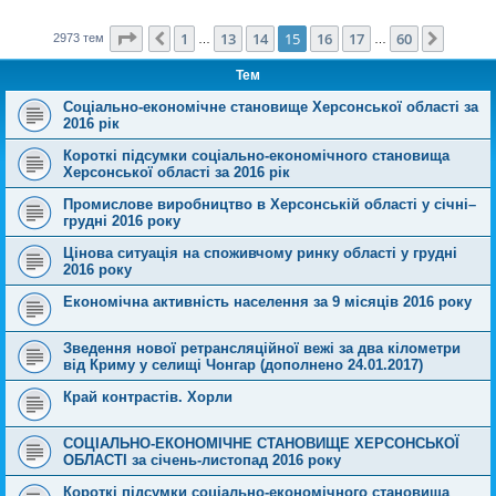
Сторінка
15
з
60
1
13
14
15
16
17
60
Поперед.
Далі
2973 тем
…
…
Тем
Соціально-економічне становище Херсонської області за
2016 рік
Короткі підсумки соціально-економічного становища
Херсонської області за 2016 рік
Промислове виробництво в Херсонській області у січні–
грудні 2016 року
Цінова ситуація на споживчому ринку області у грудні
2016 року
Економічна активність населення за 9 місяців 2016 року
Зведення нової ретрансляційної вежі за два кілометри
від Криму у селищі Чонгар (дополнено 24.01.2017)
Край контрастів. Хорли
СОЦІАЛЬНО-ЕКОНОМІЧНЕ СТАНОВИЩЕ ХЕРСОНСЬКОЇ
ОБЛАСТІ за січень-листопад 2016 року
Короткі підсумки соціально-економічного становища