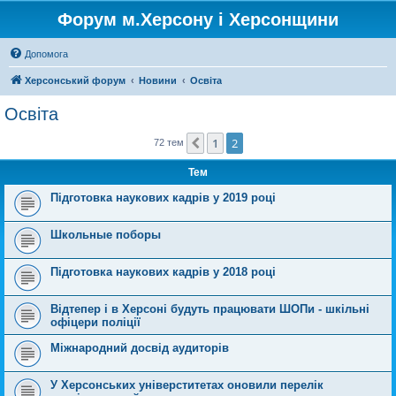
Форум м.Херсону і Херсонщини
Допомога
Херсонський форум
Новини
Освіта
Освіта
1
2
Поперед.
72 тем
Тем
Підготовка наукових кадрів у 2019 році
Школьные поборы
Підготовка наукових кадрів у 2018 році
Відтепер і в Херсоні будуть працювати ШОПи - шкільні
офіцери поліції
Міжнародний досвід аудиторів
У Херсонських універститетах оновили перелік