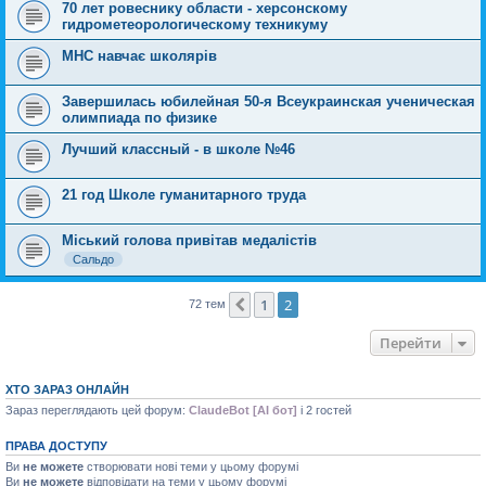
70 лет ровеснику области - херсонскому
гидрометеорологическому техникуму
МНС навчає школярів
Завершилась юбилейная 50-я Всеукраинская ученическая
олимпиада по физике
Лучший классный - в школе №46
21 год Школе гуманитарного труда
Міський голова привітав медалістів
Сальдо
1
2
Поперед.
72 тем
Перейти
ХТО ЗАРАЗ ОНЛАЙН
Зараз переглядають цей форум:
ClaudeBot [AI бот]
і 2 гостей
ПРАВА ДОСТУПУ
Ви
не можете
створювати нові теми у цьому форумі
Ви
не можете
відповідати на теми у цьому форумі