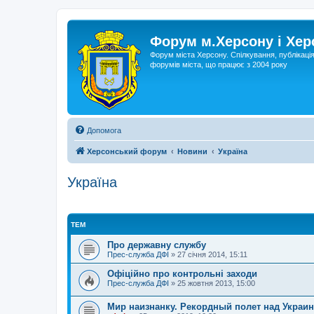
Форум м.Херсону і Хе
Форум міста Херсону. Спілкування, публікаці
форумів міста, що працює з 2004 року
Допомога
Херсонський форум
Новини
Україна
Україна
ТЕМ
Про державну службу
Прес-служба ДФІ
»
27 січня 2014, 15:11
Офіційно про контрольні заходи
Прес-служба ДФІ
»
25 жовтня 2013, 15:00
Мир наизнанку. Рекордный полет над Украи