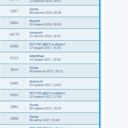
12 жовтня 2018, 09:07
Хелла
2357
08 жовтня 2018, 09:28
NulyaH
6603
29 травня 2018, 18:26
romaturin
19775
22 лютого 2018, 11:07
ПСУ ПО ДАСУ в області
6590
27 грудня 2017, 16:25
WiteWhale
5113
14 грудня 2017, 16:50
Хелла
3019
08 вересня 2017, 09:12
Andrey14
5465
23 червня 2017, 13:51
ПСУ ПО ДАСУ в області
4553
12 червня 2017, 17:56
Хелла
2981
08 червня 2017, 10:24
Хелла
2866
06 квітня 2017, 10:46