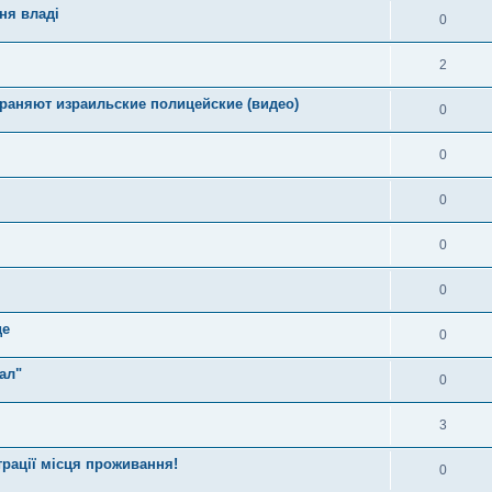
ня владі
0
2
раняют израильские полицейские (видео)
0
0
0
0
0
де
0
ал"
0
3
трації місця проживання!
0