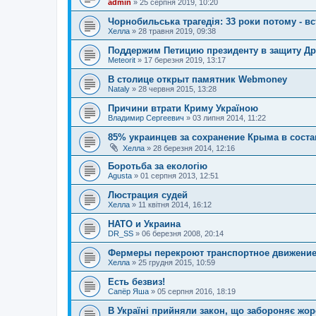
admin
»
25 серпня 2019, 10:20
Чорнобильська трагедія: 33 роки потому - в
Хелла
»
28 травня 2019, 09:38
Поддержим Петицию президенту в защиту Д
Meteorit
»
17 березня 2019, 13:17
В столице открыт памятник Webmoney
Nataly
»
28 червня 2015, 13:28
Причини втрати Криму Україною
Владимир Сергеевич
»
03 липня 2014, 11:22
85% украинцев за сохранение Крыма в соста
Хелла
»
28 березня 2014, 12:16
Боротьба за екологію
Agusta
»
01 серпня 2013, 12:51
Люстрация судей
Хелла
»
11 квітня 2014, 16:12
НАТО и Украина
DR_SS
»
06 березня 2008, 20:14
Фермеры перекроют транспортное движение 
Хелла
»
25 грудня 2015, 10:59
Есть безвиз!
Сапёр Яша
»
05 серпня 2016, 18:19
В Україні прийняли закон, що забороняє жо