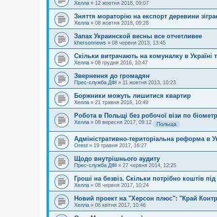
Хелла
»
12 жовтня 2018, 09:07
Зняття мораторію на експорт деревини зігр
Хелла
»
08 жовтня 2018, 09:28
Запах Украинской весны все отчетливее
khersonnews
»
08 червня 2013, 13:45
Скільки витрачають на комуналку в Україні 
Хелла
»
08 грудня 2016, 10:47
Звернення до громадян
Прес-служба ДФІ
»
11 жовтня 2013, 10:23
Боржники можуть лишитися квартир
Хелла
»
21 травня 2016, 10:49
Робота в Польщі без робочої візи по біоме
Хелла
»
08 вересня 2017, 09:12
Польща
Адміністративно-територіальна реформа в Ук
Orest
»
19 травня 2017, 16:27
Щодо внутрішнього аудиту
Прес-служба ДФІ
»
27 червня 2014, 12:25
Гроші на безвіз. Скільки потрібно коштів пі
Хелла
»
08 червня 2017, 10:24
Новий проект на "Херсон плюс": "Край Конт
Хелла
»
06 квітня 2017, 10:46