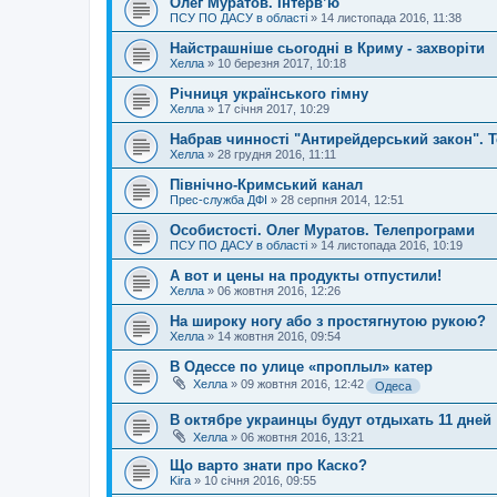
Олег Муратов. Інтерв’ю
ПСУ ПО ДАСУ в області
»
14 листопада 2016, 11:38
Найстрашніше сьогодні в Криму - захворіти
Хелла
»
10 березня 2017, 10:18
Річниця українського гімну
Хелла
»
17 січня 2017, 10:29
Набрав чинності "Антирейдерський закон". Т
Хелла
»
28 грудня 2016, 11:11
Північно-Кримський канал
Прес-служба ДФІ
»
28 серпня 2014, 12:51
Особистості. Олег Муратов. Телепрограми
ПСУ ПО ДАСУ в області
»
14 листопада 2016, 10:19
А вот и цены на продукты отпустили!
Хелла
»
06 жовтня 2016, 12:26
На широку ногу або з простягнутою рукою?
Хелла
»
14 жовтня 2016, 09:54
В Одессе по улице «проплыл» катер
Хелла
»
09 жовтня 2016, 12:42
Одеса
В октябре украинцы будут отдыхать 11 дней
Хелла
»
06 жовтня 2016, 13:21
Що варто знати про Каско?
Kira
»
10 січня 2016, 09:55