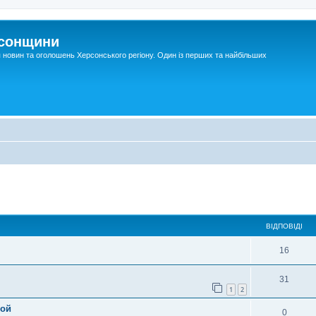
рсонщини
я новин та оголошень Херсонського регіону. Один із перших та найбільших
ВІДПОВІДІ
16
31
1
2
ной
0