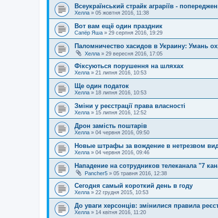
Всеукраїнський страйк аграріїв - попереджен
Хелла
»
05 жовтня 2016, 11:38
Вот вам ещё один праздник
Сапёр Яша
»
29 серпня 2016, 19:29
Паломничество хасидов в Украину: Умань ох
Хелла
»
29 вересня 2016, 17:05
Фіксуються порушення на шляхах
Хелла
»
21 липня 2016, 10:53
Ще один податок
Хелла
»
18 липня 2016, 10:53
Зміни у реєстрації права власності
Хелла
»
15 липня 2016, 12:52
Дрон замість поштарів
Хелла
»
04 червня 2016, 09:50
Новые штрафы за вождение в нетрезвом ви
Хелла
»
04 червня 2016, 09:46
Нападение на сотрудников телеканала "7 кан
Pancher5
»
05 травня 2016, 12:38
Сегодня самый короткий день в году
Хелла
»
22 грудня 2015, 10:53
До уваги херсонців: змінилися правила реєс
Хелла
»
14 квітня 2016, 11:20