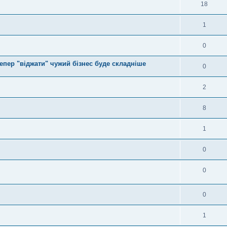
18
1
0
епер "віджати" чужий бізнес буде складніше
0
2
8
1
0
0
0
1