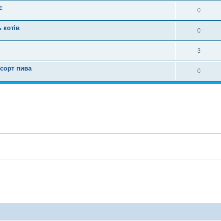
с
0
 котів
0
3
сорт пива
0