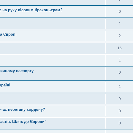
ає на руку лісовим браконьєрам?
0
1
та Європі
2
16
1
тричному паспорту
0
раїні
1
9
д час перетину кордону?
0
растів. Шлях до Європи"
0