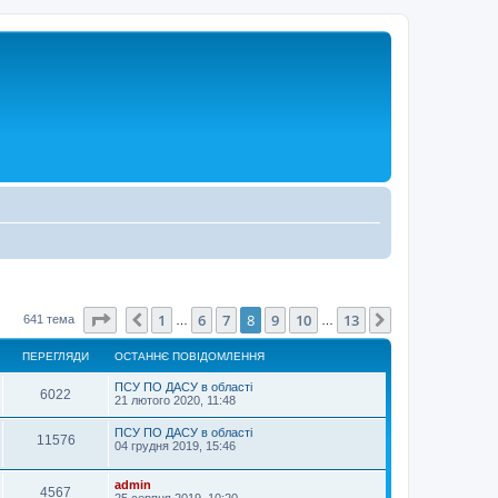
Сторінка
8
з
13
1
6
7
8
9
10
13
Поперед.
Далі
641 тема
…
…
ПЕРЕГЛЯДИ
ОСТАННЄ ПОВІДОМЛЕННЯ
ПСУ ПО ДАСУ в області
6022
21 лютого 2020, 11:48
ПСУ ПО ДАСУ в області
11576
04 грудня 2019, 15:46
admin
4567
25 серпня 2019, 10:20