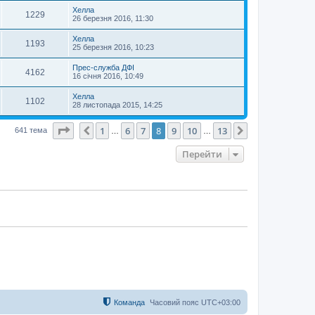
Хелла
1229
26 березня 2016, 11:30
Хелла
1193
25 березня 2016, 10:23
Прес-служба ДФІ
4162
16 січня 2016, 10:49
Хелла
1102
28 листопада 2015, 14:25
Сторінка
8
з
13
1
6
7
8
9
10
13
Поперед.
Далі
641 тема
…
…
Перейти
Команда
Часовий пояс
UTC+03:00