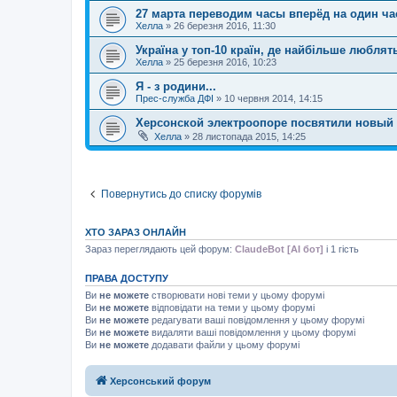
27 марта переводим часы вперёд на один ча
Хелла
»
26 березня 2016, 11:30
Україна у топ-10 країн, де найбільше люблять
Хелла
»
25 березня 2016, 10:23
Я - з родини...
Прес-служба ДФІ
»
10 червня 2014, 14:15
Херсонской электроопоре посвятили новый 
Хелла
»
28 листопада 2015, 14:25
Повернутись до списку форумів
ХТО ЗАРАЗ ОНЛАЙН
Зараз переглядають цей форум:
ClaudeBot [AI бот]
і 1 гість
ПРАВА ДОСТУПУ
Ви
не можете
створювати нові теми у цьому форумі
Ви
не можете
відповідати на теми у цьому форумі
Ви
не можете
редагувати ваші повідомлення у цьому форумі
Ви
не можете
видаляти ваші повідомлення у цьому форумі
Ви
не можете
додавати файли у цьому форумі
Херсонський форум