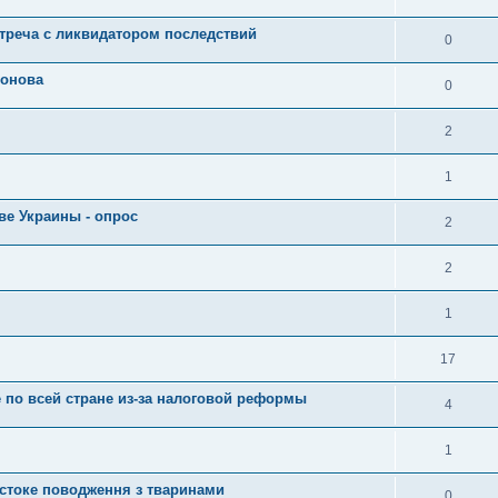
стреча с ликвидатором последствий
0
ронова
0
2
1
ве Украины - опрос
2
2
1
17
по всей стране из-за налоговой реформы
4
1
рстоке поводження з тваринами
0