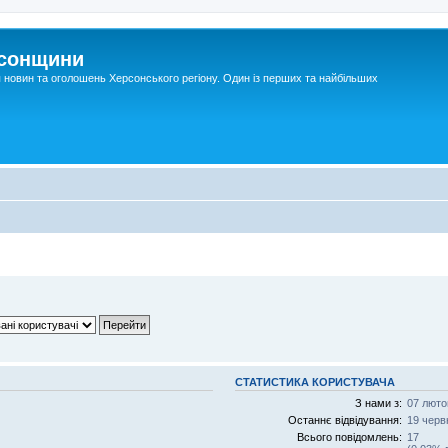
рсонщини
я новин та оголошень Херсонського регіону. Один із перших та найбільших
СТАТИСТИКА КОРИСТУВАЧА
З нами з:
07 люто
Останнє відвідування:
19 черв
Всього повідомлень:
17