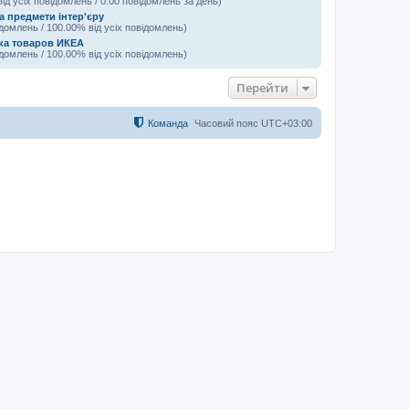
від усіх повідомлень / 0.00 повідомлень за день)
а предмети інтер'єру
ідомлень / 100.00% від усіх повідомлень)
ка товаров ИКЕА
ідомлень / 100.00% від усіх повідомлень)
Перейти
Команда
Часовий пояс
UTC+03:00