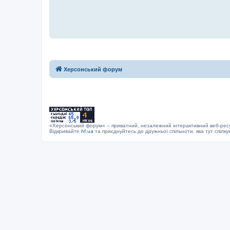
Херсонський форум
«Херсонський форум» – приватний, незалежний інтерактивний веб-ресур
Відкривайте
hf.ua
та приєднуйтесь до дружньої спільноти, яка тут спілку