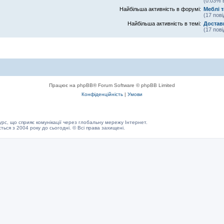
(0.03% 
Найбільша активність в форумі:
Меблі т
(17 пов
Найбільша активність в темі:
Достав
(17 пов
Працює на phpBB® Forum Software © phpBB Limited
Конфіденційність
|
Умови
с, що сприяє комунікації через глобальну мережу Інтернет.
ється з 2004 року до сьогодні. © Всі права захищені.