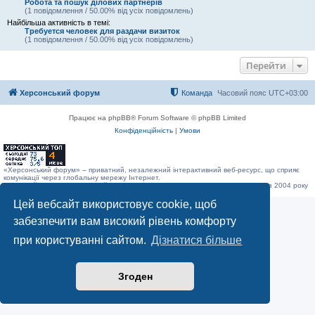
Робота та пошук ділових партнерів
(1 повідомлення / 50.00% від усіх повідомлень)
Найбільша активність в темі:
Требуется человек для раздачи визиток
(1 повідомлення / 50.00% від усіх повідомлень)
Перейти
Херсонський форум
Команда
Часовий пояс
UTC+03:00
Працює на phpBB® Forum Software © phpBB Limited
Конфіденційність
|
Умови
«Херсонський форум» – приватний, незалежний інтерактивний веб-ресурс, що сприяє
комунікації через глобальну мережу Інтернет.
Відкривайте
hf.ua
та приєднуйтесь до дружньої спільноти, яка тут спілкується з 2004 року
до сьогодні. © Всі права захищені.
Цей вебсайт використовує cookie, щоб
забезпечити вам високий рівень комфорту
при користуванні сайтом.
Дізнатися більше
Згоден