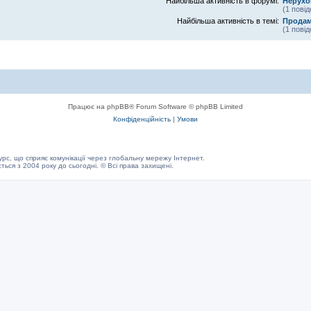
Найбільша активність в форумі:
Нерухо
(1 пові
Найбільша активність в темі:
Продам
(1 пові
Працює на phpBB® Forum Software © phpBB Limited
Конфіденційність
|
Умови
с, що сприяє комунікації через глобальну мережу Інтернет.
ється з 2004 року до сьогодні. © Всі права захищені.