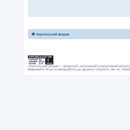
Херсонський форум
«Херсонський форум» – приватний, незалежний інтерактивний веб-ресур
Відкривайте
hf.ua
та приєднуйтесь до дружньої спільноти, яка тут спілку