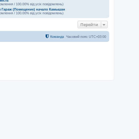
мість
домлення / 100.00% від усіх повідомлень)
 Гараж (Помещение) начало Камышан
домлення / 100.00% від усіх повідомлень)
Перейти
Команда
Часовий пояс
UTC+03:00