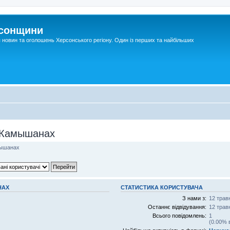
рсонщини
я новин та оголошень Херсонського регіону. Один із перших та найбільших
в Камышанах
мышанах
НАХ
СТАТИСТИКА КОРИСТУВАЧА
З нами з:
12 трав
Останнє відвідування:
12 трав
Всього повідомлень:
1
(0.00% 