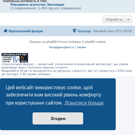
Найбільша активність в темі:
Рекламное агентство Эволюция
(1 повідомлення / 1.49% від усіх повідомлень)
Перейти
Херсонський форум
Команда
Часовий пояс
UTC+03:00
Працює на phpBB® Forum Software © phpBB Limited
Конфіденційність
|
Умови
«Херсонський форум» – приватний, незалежний інтерактивний веб-ресурс, що сприяє
комунікації через глобальну мережу Інтернет.
Відкривайте
hf.ua
та приєднуйтесь до дружньої спільноти, яка тут спілкується з 2004 року
до сьогодні. © Всі права захищені.
Цей вебсайт використовує cookie, щоб
забезпечити вам високий рівень комфорту
при користуванні сайтом.
Дізнатися більше
Згоден