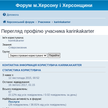
Форум м.Херсону і Херсонщини
Допомога
Херсонський форум
Учасники
karinkakarter
Перегляд профілю учасника karinkakarter
Ім'я користувача:
karinkakarter
Звання:
Співрозмовник
Групи:
КОНТАКТНА ІНФОРМАЦІЯ КОРИСТУВАЧА KARINKAKARTER
СТАТИСТИКА КОРИСТУВАЧА
З нами з:
12 листопада 2015, 00:52
Останнє відвідування:
16 лютого 2017, 01:15
Всього повідомлень:
67
(0.12% від усіх повідомлень / 0.02 повідомлень за день)
Найбільша активність в форумі:
Послуги
(26 повідомлень / 38.81% від усіх повідомлень)