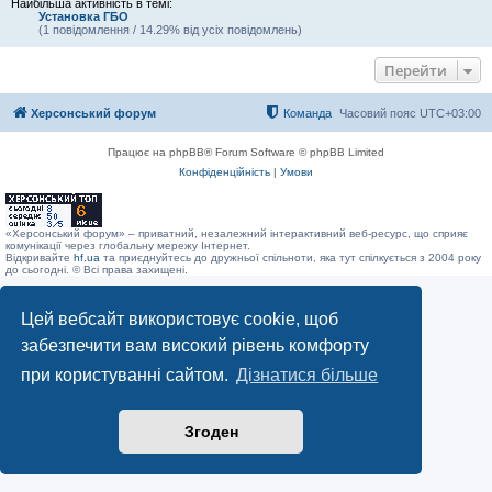
Найбільша активність в темі:
Установка ГБО
(1 повідомлення / 14.29% від усіх повідомлень)
Перейти
Херсонський форум
Команда
Часовий пояс
UTC+03:00
Працює на phpBB® Forum Software © phpBB Limited
Конфіденційність
|
Умови
«Херсонський форум» – приватний, незалежний інтерактивний веб-ресурс, що сприяє
комунікації через глобальну мережу Інтернет.
Відкривайте
hf.ua
та приєднуйтесь до дружньої спільноти, яка тут спілкується з 2004 року
до сьогодні. © Всі права захищені.
Цей вебсайт використовує cookie, щоб
забезпечити вам високий рівень комфорту
при користуванні сайтом.
Дізнатися більше
Згоден