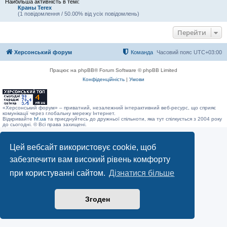
Найбільша активність в темі:
Краны Terex
(1 повідомлення / 50.00% від усіх повідомлень)
Перейти
Херсонський форум
Команда
Часовий пояс
UTC+03:00
Працює на phpBB® Forum Software © phpBB Limited
Конфіденційність
|
Умови
«Херсонський форум» – приватний, незалежний інтерактивний веб-ресурс, що сприяє
комунікації через глобальну мережу Інтернет.
Відкривайте
hf.ua
та приєднуйтесь до дружньої спільноти, яка тут спілкується з 2004 року
до сьогодні. © Всі права захищені.
Цей вебсайт використовує cookie, щоб
забезпечити вам високий рівень комфорту
при користуванні сайтом.
Дізнатися більше
Згоден