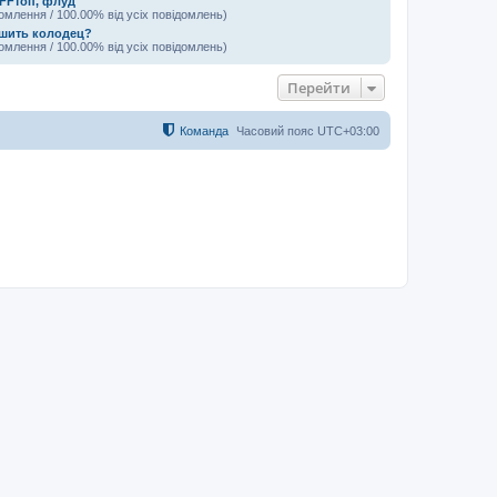
OFFтоп, флуд
домлення / 100.00% від усіх повідомлень)
шить колодец?
домлення / 100.00% від усіх повідомлень)
Перейти
Команда
Часовий пояс
UTC+03:00