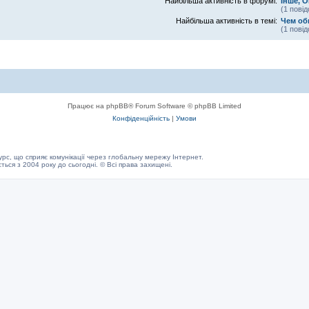
Найбільша активність в форумі:
Інше, 
(1 пові
Найбільша активність в темі:
Чем об
(1 пові
Працює на phpBB® Forum Software © phpBB Limited
Конфіденційність
|
Умови
с, що сприяє комунікації через глобальну мережу Інтернет.
ється з 2004 року до сьогодні. © Всі права захищені.