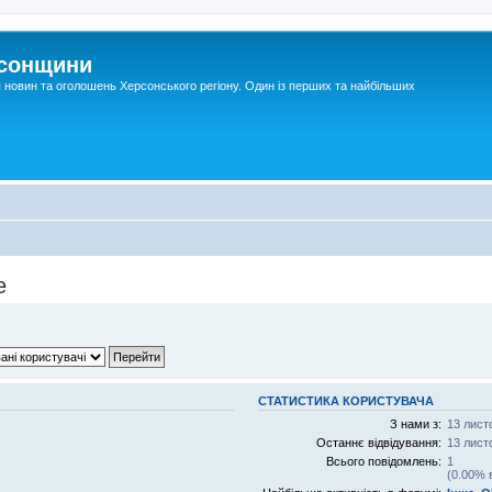
рсонщини
я новин та оголошень Херсонського регіону. Один із перших та найбільших
e
СТАТИСТИКА КОРИСТУВАЧА
З нами з:
13 лист
Останнє відвідування:
13 лист
Всього повідомлень:
1
(0.00% 