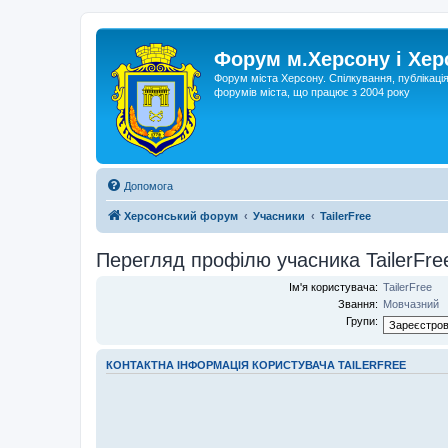
Форум м.Херсону і Хе
Форум міста Херсону. Спілкування, публікаці
форумів міста, що працює з 2004 року
Допомога
Херсонський форум
Учасники
TailerFree
Перегляд профілю учасника TailerFre
Ім'я користувача:
TailerFree
Звання:
Мовчазний
Групи:
КОНТАКТНА ІНФОРМАЦІЯ КОРИСТУВАЧА TAILERFREE