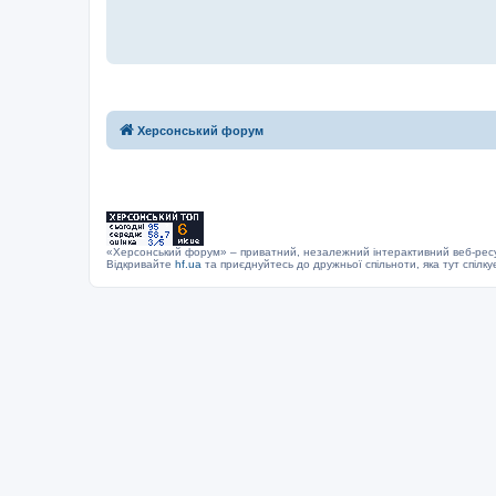
Херсонський форум
«Херсонський форум» – приватний, незалежний інтерактивний веб-ресур
Відкривайте
hf.ua
та приєднуйтесь до дружньої спільноти, яка тут спілку