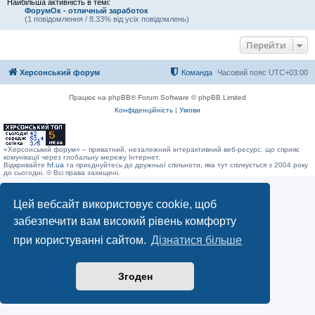
Найбільша активність в темі:
ФорумОк - отличный заработок
(1 повідомлення / 8.33% від усіх повідомлень)
Перейти
Херсонський форум
Команда
Часовий пояс
UTC+03:00
Працює на phpBB® Forum Software © phpBB Limited
Конфіденційність
|
Умови
«Херсонський форум» – приватний, незалежний інтерактивний веб-ресурс, що сприяє
комунікації через глобальну мережу Інтернет.
Відкривайте
hf.ua
та приєднуйтесь до дружньої спільноти, яка тут спілкується з 2004 року
до сьогодні. © Всі права захищені.
Цей вебсайт використовує cookie, щоб
забезпечити вам високий рівень комфорту
при користуванні сайтом.
Дізнатися більше
Згоден