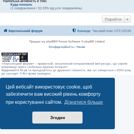
Найбільша активність в темі:
Куда поехать
(1 повідомлення / 33.33% від усіх повідомлень)
Перейти
Херсонський форум
Команда
Часовий пояс
UTC+03:00
Працює на phpBB® Forum Software © phpBB Limited
Конфіденційність
|
Умови
«Херсонський форум» – приватний, незалежний інтерактивний веб-ресурс, що сприяє
комунікації через глобальну мережу Інтернет.
Відкривайте
hf.ua
та приєднуйтесь до дружньої спільноти, яка тут спілкується з 2004 року
до сьогодні. © Всі права захищені.
Цей вебсайт використовує cookie, щоб
забезпечити вам високий рівень комфорту
при користуванні сайтом.
Дізнатися більше
Згоден