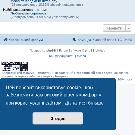
Меблі та предмети інтер'єру
(13 повідомлень / 10.32% від усіх повідомлень)
Найбільша активність в темі:
Любителям сериалов
(2 повідомлень / 1.59% від усіх повідомлень)
Перейти
Херсонський форум
Команда
Часовий пояс
UTC+03:00
Працює на phpBB® Forum Software © phpBB Limited
Конфіденційність
|
Умови
«Херсонський форум» – приватний, незалежний інтерактивний веб-ресурс, що сприяє
комунікації через глобальну мережу Інтернет.
Відкривайте
hf.ua
та приєднуйтесь до дружньої спільноти, яка тут спілкується з 2004 року
до сьогодні. © Всі права захищені.
Цей вебсайт використовує cookie, щоб
забезпечити вам високий рівень комфорту
при користуванні сайтом.
Дізнатися більше
Згоден