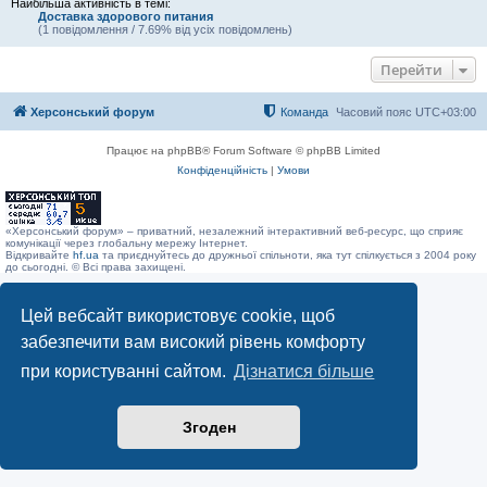
Найбільша активність в темі:
Доставка здорового питания
(1 повідомлення / 7.69% від усіх повідомлень)
Перейти
Херсонський форум
Команда
Часовий пояс
UTC+03:00
Працює на phpBB® Forum Software © phpBB Limited
Конфіденційність
|
Умови
«Херсонський форум» – приватний, незалежний інтерактивний веб-ресурс, що сприяє
комунікації через глобальну мережу Інтернет.
Відкривайте
hf.ua
та приєднуйтесь до дружньої спільноти, яка тут спілкується з 2004 року
до сьогодні. © Всі права захищені.
Цей вебсайт використовує cookie, щоб
забезпечити вам високий рівень комфорту
при користуванні сайтом.
Дізнатися більше
Згоден