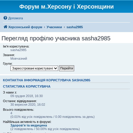
Форум м.Херсону і Херсонщини
Допомога
Херсонський форум
Учасники
sasha2985
Перегляд профілю учасника sasha2985
Ім'я користувача:
sasha2985
Звання:
Мовчазний
Групи:
КОНТАКТНА ІНФОРМАЦІЯ КОРИСТУВАЧА SASHA2985
СТАТИСТИКА КОРИСТУВАЧА
З нами з:
09 грудня 2018, 16:30
Останнє відвідування:
30 вересня 2020, 16:02
Всього повідомлень:
4
(0.01% від усіх повідомлень / 0.00 повідомлень за день)
Найбільша активність в форумі:
Здоров'я та медицина
(2 повідомлень / 50.00% від усіх повідомлень)