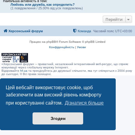
Найбільша активність в темі:
Любовь или дружба, как определить?
(1 повідомлення / 25.00% від усіх повідомлень)
Перейти
Херсонський форум
Команда
Часовий пояс
UTC+03:00
Працює на phpBB® Forum Software © phpBB Limited
Конфіденційність
|
Умови
«Херсонський форум» – приватний, незалежний інтерактивний веб-ресурс, що сприяє
комунікації через глобальну мережу Інтернет.
Відкривайте
hf.ua
та приєднуйтесь до дружньої спільноти, яка тут спілкується з 2004 року
до сьогодні. © Всі права захищені.
Цей вебсайт використовує cookie, щоб
забезпечити вам високий рівень комфорту
при користуванні сайтом.
Дізнатися більше
Згоден