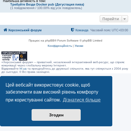
Найбільша активність в темі:
Требуйте Везде Docker pub (Дегустация пива)
(1 повідомлення / 100.00% від усіх повідомлень)
Перейти
Херсонський форум
Команда
Часовий пояс
UTC+03:00
Працює на phpBB® Forum Software © phpBB Limited
Конфіденційність
|
Умови
«Херсонський форум» – приватний, незалежний інтерактивний веб-ресурс, що сприяє
комунікації через глобальну мережу Інтернет.
Відкривайте
hf.ua
та приєднуйтесь до дружньої спільноти, яка тут спілкується з 2004 року
до сьогодні. © Всі права захищені.
Цей вебсайт використовує cookie, щоб
забезпечити вам високий рівень комфорту
при користуванні сайтом.
Дізнатися більше
Згоден