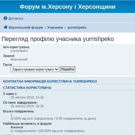
Форум м.Херсону і Херсонщини
Допомога
Херсонський форум
Учасники
yurrishpeko
Перегляд профілю учасника yurrishpeko
Ім'я користувача:
yurrishpeko
Звання:
Мовчазний
Групи:
КОНТАКТНА ІНФОРМАЦІЯ КОРИСТУВАЧА YURRISHPEKO
СТАТИСТИКА КОРИСТУВАЧА
З нами з:
25 лютого 2019, 15:10
Останнє відвідування:
25 лютого 2019, 15:25
Всього повідомлень:
1
(0.00% від усіх повідомлень / 0.00 повідомлень за день)
Найбільша активність в форумі:
Анонси
(1 повідомлення / 100.00% від усіх повідомлень)