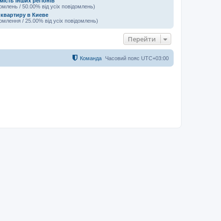
ість інших регіонів
домлень / 50.00% від усіх повідомлень)
 квартиру в Киеве
домлення / 25.00% від усіх повідомлень)
Перейти
Команда
Часовий пояс
UTC+03:00