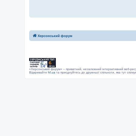
Херсонський форум
«Херсонський форум» – приватний, незалежний інтерактивний веб-ресур
Відкривайте
hf.ua
та приєднуйтесь до дружньої спільноти, яка тут спілку