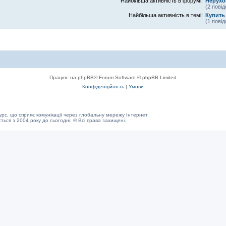
Найбільша активність в форумі:
Нерухом
(2 пові
Найбільша активність в темі:
Купить
(1 пові
Працює на phpBB® Forum Software © phpBB Limited
Конфіденційність
|
Умови
с, що сприяє комунікації через глобальну мережу Інтернет.
ється з 2004 року до сьогодні. © Всі права захищені.