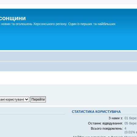
рсонщини
я новин та оголошень Херсонського регіону. Один із перших та найбільших
СТАТИСТИКА КОРИСТУВАЧА
З нами з:
01 бере
Останнє відвідування:
05 бере
Всього повідомлень:
4
(0.01% 