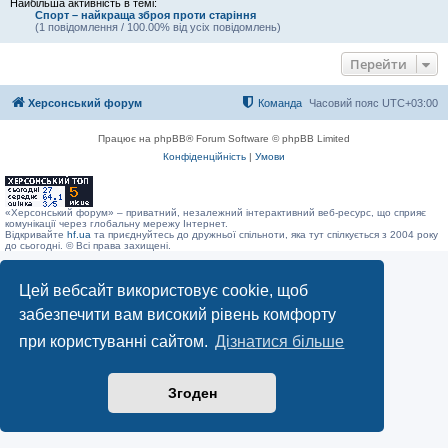
Найбільша активність в темі:
Спорт – найкраща зброя проти старіння
(1 повідомлення / 100.00% від усіх повідомлень)
Перейти
Херсонський форум
Команда
Часовий пояс
UTC+03:00
Працює на phpBB® Forum Software © phpBB Limited
Конфіденційність
|
Умови
«Херсонський форум» – приватний, незалежний інтерактивний веб-ресурс, що сприяє
комунікації через глобальну мережу Інтернет.
Відкривайте
hf.ua
та приєднуйтесь до дружньої спільноти, яка тут спілкується з 2004 року
до сьогодні. © Всі права захищені.
Цей вебсайт використовує cookie, щоб
забезпечити вам високий рівень комфорту
при користуванні сайтом.
Дізнатися більше
Згоден