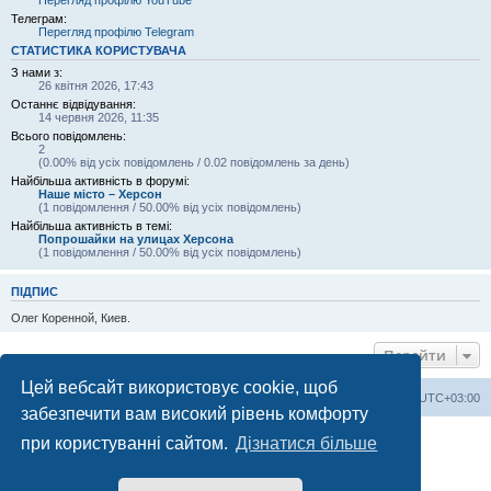
Телеграм:
Перегляд профілю Telegram
СТАТИСТИКА КОРИСТУВАЧА
З нами з:
26 квітня 2026, 17:43
Останнє відвідування:
14 червня 2026, 11:35
Всього повідомлень:
2
(0.00% від усіх повідомлень / 0.02 повідомлень за день)
Найбільша активність в форумі:
Наше місто – Херсон
(1 повідомлення / 50.00% від усіх повідомлень)
Найбільша активність в темі:
Попрошайки на улицах Херсона
(1 повідомлення / 50.00% від усіх повідомлень)
ПІДПИС
Олег Коренной, Киев.
Перейти
Цей вебсайт використовує cookie, щоб
Херсонський форум
Команда
Часовий пояс
UTC+03:00
забезпечити вам високий рівень комфорту
Працює на phpBB® Forum Software © phpBB Limited
при користуванні сайтом.
Дізнатися більше
Конфіденційність
|
Умови