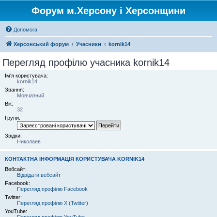
Форум м.Херсону і Херсонщини
Допомога
Херсонський форум
Учасники
kornik14
Перегляд профілю учасника kornik14
Ім'я користувача:
kornik14
Звання:
Мовчазний
Вік:
32
Групи:
Звідки:
Николаев
КОНТАКТНА ІНФОРМАЦІЯ КОРИСТУВАЧА KORNIK14
Вебсайт:
Відвідати вебсайт
Facebook:
Перегляд профілю Facebook
Twitter:
Перегляд профілю X (Twitter)
YouTube:
Перегляд профілю YouTube