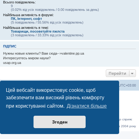
Всього повідомлень:
9
(0.02% від усіх повідомлень / 0.00 повідомлень за день)
Найбільша активність в форумі:
ПК, Інтернет, софт
(5 повідомлень / 55.56% від усіх повідомлень)
Найбільша активність в темі:
Товарищи, посоветуйте пжлста
(3 повідомлень / 33.33% від усіх повідомлень)
ПІДПИС
Нужны новые клиенты? Вам сюда-->valentine.pp.ua
Интересуетесь миром науки?
usap.org.ua
Перейти
Херсонський форум
Команда
Часовий пояс
UTC+03:00
Цей вебсайт використовує cookie, щоб
Працює на phpBB® Forum Software © phpBB Limited
забезпечити вам високий рівень комфорту
Конфіденційність
|
Умови
при користуванні сайтом.
Дізнатися більше
«Херсонський форум» – приватний, незалежний інтерактивний веб-ресурс, що сприяє
Згоден
комунікації через глобальну мережу Інтернет.
Відкривайте
hf.ua
та приєднуйтесь до дружньої спільноти, яка тут спілкується з 2004 року
до сьогодні. © Всі права захищені.