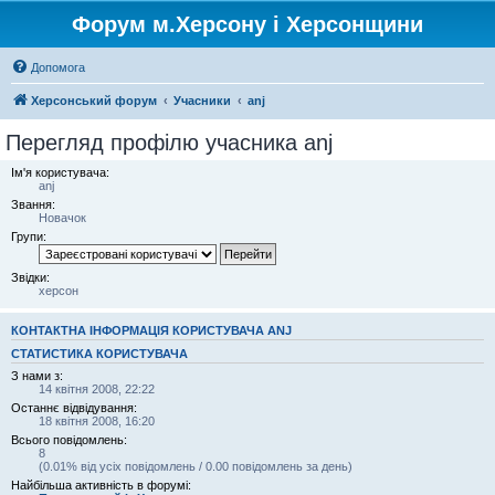
Форум м.Херсону і Херсонщини
Допомога
Херсонський форум
Учасники
anj
Перегляд профілю учасника anj
Ім'я користувача:
anj
Звання:
Новачок
Групи:
Звідки:
херсон
КОНТАКТНА ІНФОРМАЦІЯ КОРИСТУВАЧА ANJ
СТАТИСТИКА КОРИСТУВАЧА
З нами з:
14 квітня 2008, 22:22
Останнє відвідування:
18 квітня 2008, 16:20
Всього повідомлень:
8
(0.01% від усіх повідомлень / 0.00 повідомлень за день)
Найбільша активність в форумі: