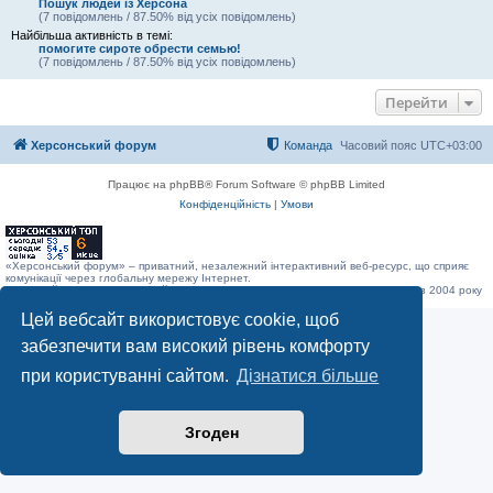
Пошук людей із Херсона
(7 повідомлень / 87.50% від усіх повідомлень)
Найбільша активність в темі:
помогите сироте обрести семью!
(7 повідомлень / 87.50% від усіх повідомлень)
Перейти
Херсонський форум
Команда
Часовий пояс
UTC+03:00
Працює на phpBB® Forum Software © phpBB Limited
Конфіденційність
|
Умови
«Херсонський форум» – приватний, незалежний інтерактивний веб-ресурс, що сприяє
комунікації через глобальну мережу Інтернет.
Відкривайте
hf.ua
та приєднуйтесь до дружньої спільноти, яка тут спілкується з 2004 року
до сьогодні. © Всі права захищені.
Цей вебсайт використовує cookie, щоб
забезпечити вам високий рівень комфорту
при користуванні сайтом.
Дізнатися більше
Згоден