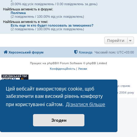
2
(0.00% від усіх повідомлень / 0.00 повідомлень за день)
Найбільша активність в форумі:
Політика
(2 повідомлень / 100.00% від усіх повідомлень)
Найбільша активність в темі:
Есть еще те кто будет голосовать за тимошенко?
(2 повідомлень / 100.00% від усіх повідомлень)
Перейти
Херсонський форум
Команда
Часовий пояс
UTC+03:00
Працює на phpBB® Forum Software © phpBB Limited
Конфіденційність
|
Умови
«Херсонський форум» – приватний, незалежний інтерактивний веб-ресурс, що сприяє
Цей вебсайт використовує cookie, щоб
комунікації через глобальну мережу Інтернет.
Відкривайте
hf.ua
та приєднуйтесь до дружньої спільноти, яка тут спілкується з 2004 року
забезпечити вам високий рівень комфорту
до сьогодні. © Всі права захищені.
при користуванні сайтом.
Дізнатися більше
Згоден