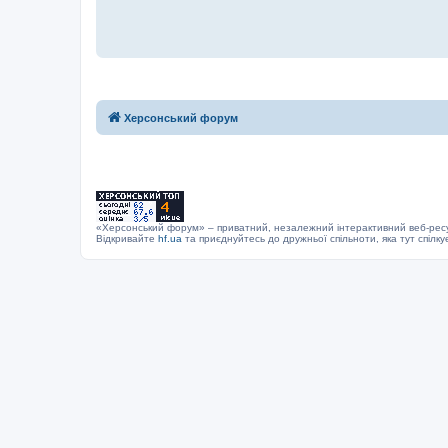
Херсонський форум
«Херсонський форум» – приватний, незалежний інтерактивний веб-ресур
Відкривайте
hf.ua
та приєднуйтесь до дружньої спільноти, яка тут спілку