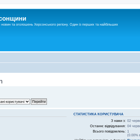
рсонщини
я новин та оголошень Херсонського регіону. Один із перших та найбільших
n
СТАТИСТИКА КОРИСТУВАЧА
З нами з:
02 черв
Останнє відвідування:
04 черв
Всього повідомлень:
1
(0.00% 