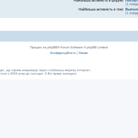
Найбільша активність в форумі:
Послуг
(1 пові
Найбільша активність в темі:
Выполн
(1 пові
Працює на phpBB® Forum Software © phpBB Limited
Конфіденційність
|
Умови
с, що сприяє комунікації через глобальну мережу Інтернет.
ється з 2004 року до сьогодні. © Всі права захищені.