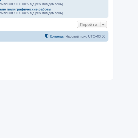
и
домлення / 100.00% від усіх повідомлень)
яю полиграфические работы
домлення / 100.00% від усіх повідомлень)
Перейти
Команда
Часовий пояс
UTC+03:00