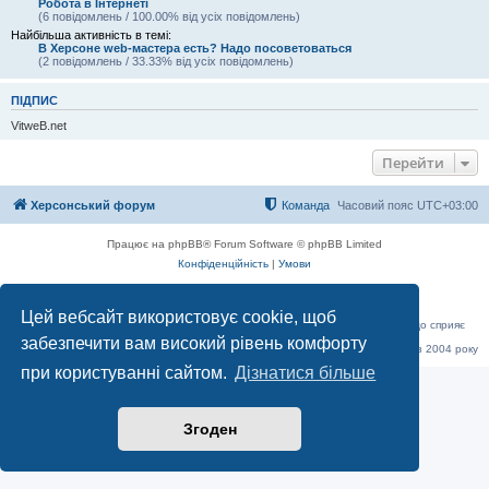
Робота в Інтернеті
(6 повідомлень / 100.00% від усіх повідомлень)
Найбільша активність в темі:
В Херсоне web-мастера есть? Надо посоветоваться
(2 повідомлень / 33.33% від усіх повідомлень)
ПІДПИС
VitweB.net
Перейти
Херсонський форум
Команда
Часовий пояс
UTC+03:00
Працює на phpBB® Forum Software © phpBB Limited
Конфіденційність
|
Умови
Цей вебсайт використовує cookie, щоб
«Херсонський форум» – приватний, незалежний інтерактивний веб-ресурс, що сприяє
комунікації через глобальну мережу Інтернет.
забезпечити вам високий рівень комфорту
Відкривайте
hf.ua
та приєднуйтесь до дружньої спільноти, яка тут спілкується з 2004 року
до сьогодні. © Всі права захищені.
при користуванні сайтом.
Дізнатися більше
Згоден