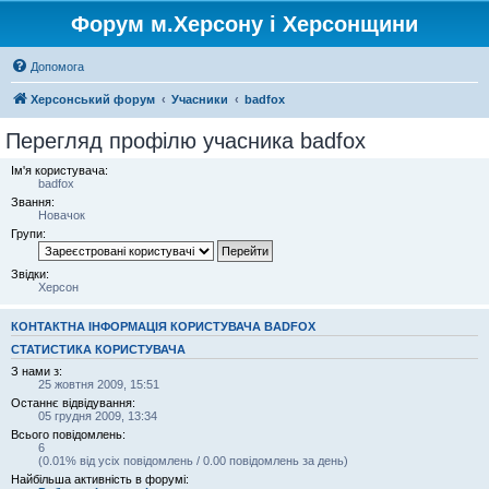
Форум м.Херсону і Херсонщини
Допомога
Херсонський форум
Учасники
badfox
Перегляд профілю учасника badfox
Ім'я користувача:
badfox
Звання:
Новачок
Групи:
Звідки:
Херсон
КОНТАКТНА ІНФОРМАЦІЯ КОРИСТУВАЧА BADFOX
СТАТИСТИКА КОРИСТУВАЧА
З нами з:
25 жовтня 2009, 15:51
Останнє відвідування:
05 грудня 2009, 13:34
Всього повідомлень:
6
(0.01% від усіх повідомлень / 0.00 повідомлень за день)
Найбільша активність в форумі: