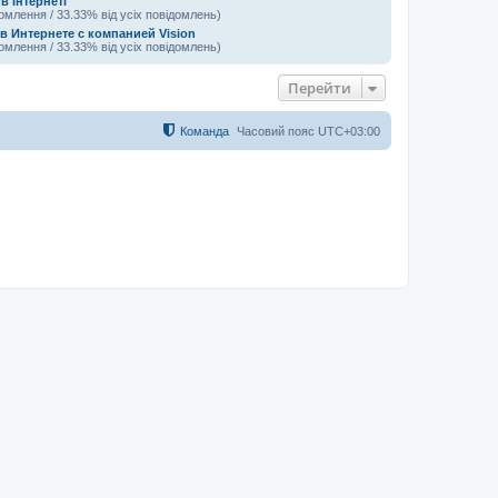
в Інтернеті
домлення / 33.33% від усіх повідомлень)
в Интернете с компанией Vision
домлення / 33.33% від усіх повідомлень)
Перейти
Команда
Часовий пояс
UTC+03:00