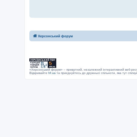
Херсонський форум
«Херсонський форум» – приватний, незалежний інтерактивний веб-ресур
Відкривайте
hf.ua
та приєднуйтесь до дружньої спільноти, яка тут спілку