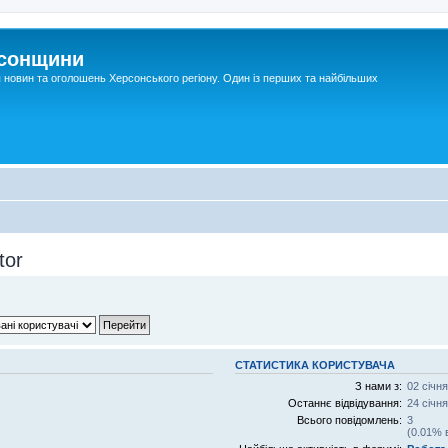
рсонщини
я новин та оголошень Херсонського регіону. Один із перших та найбільших
tor
СТАТИСТИКА КОРИСТУВАЧА
З нами з:
02 січня
Останнє відвідування:
24 січня
Всього повідомлень:
3
(0.01% 