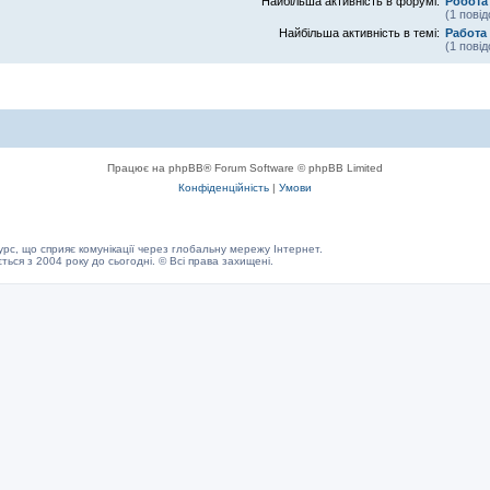
Найбільша активність в форумі:
Робота 
(1 пові
Найбільша активність в темі:
Работа 
(1 пові
Працює на phpBB® Forum Software © phpBB Limited
Конфіденційність
|
Умови
с, що сприяє комунікації через глобальну мережу Інтернет.
ється з 2004 року до сьогодні. © Всі права захищені.