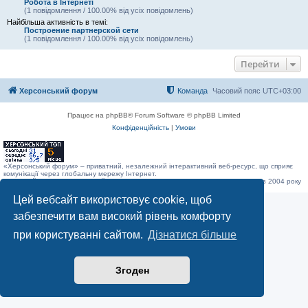
Робота в Інтернеті
(1 повідомлення / 100.00% від усіх повідомлень)
Найбільша активність в темі:
Построение партнерской сети
(1 повідомлення / 100.00% від усіх повідомлень)
Перейти
Херсонський форум
Команда
Часовий пояс
UTC+03:00
Працює на phpBB® Forum Software © phpBB Limited
Конфіденційність
|
Умови
«Херсонський форум» – приватний, незалежний інтерактивний веб-ресурс, що сприяє
комунікації через глобальну мережу Інтернет.
Відкривайте
hf.ua
та приєднуйтесь до дружньої спільноти, яка тут спілкується з 2004 року
до сьогодні. © Всі права захищені.
Цей вебсайт використовує cookie, щоб
забезпечити вам високий рівень комфорту
при користуванні сайтом.
Дізнатися більше
Згоден