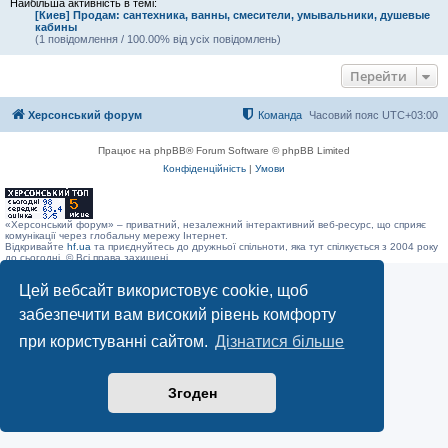
Найбільша активність в темі:
[Киев] Продам: сантехника, ванны, смесители, умывальники, душевые
кабины
(1 повідомлення / 100.00% від усіх повідомлень)
Перейти
Херсонський форум
Команда
Часовий пояс
UTC+03:00
Працює на phpBB® Forum Software © phpBB Limited
Конфіденційність
|
Умови
«Херсонський форум» – приватний, незалежний інтерактивний веб-ресурс, що сприяє
комунікації через глобальну мережу Інтернет.
Відкривайте
hf.ua
та приєднуйтесь до дружньої спільноти, яка тут спілкується з 2004 року
до сьогодні. © Всі права захищені.
Цей вебсайт використовує cookie, щоб
забезпечити вам високий рівень комфорту
при користуванні сайтом.
Дізнатися більше
Згоден