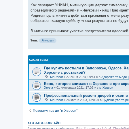
н
я
Как передает УНИАН, митингующие держат символику и
справедливого решения!» и «Янукович - наш Президент
Родина» цель митинга добиться признания отмены резу
собираться каждую субботу «пока результаты не будут
В митинге принимают участие представители одесской
Теги:
Янукович
СХОЖІ ТЕМИ
Где купить костыли в Запорожье, Одессе, Ха
Херсоне с доставкой?
Mr.Robot
»
27 січня 2024, 09:41
» в
Здоров'я та медиц
Кино, которое снимают в Херсоне и про хер
Хелла
»
01 листопада 2021, 17:02
» в
м.Херсон
Профессиональный ремонт дверей и окон в 
Mr.Robot
»
24 квітня 2023, 13:06
» в
Будівництво та р
Повернутись до “м.Херсон”
ХТО ЗАРАЗ ОНЛАЙН
Зараз переглядають цей форум:
Bing [пошуковий бот]
,
ClaudeBot 