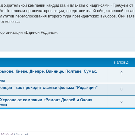
збирательной кампании кандидата и плакаты с надписями «Требуем от
!». По словам организаторов акции, представителей общественной орга
льтатов переголосования второго тура президентских выборов. Они зая
 отменены».
 организации «Единой Родины».
ВІДПОВІДІ
рькове, Киеве, Днепре, Виннице, Полтаве, Сумах,
0
ина
сонцев - как проходят съемки фильма "Редакция"
0
Херсоне от компании «Ремонт Дверей и Окон»
0
емонт
[AI бот]
і 3 гостей