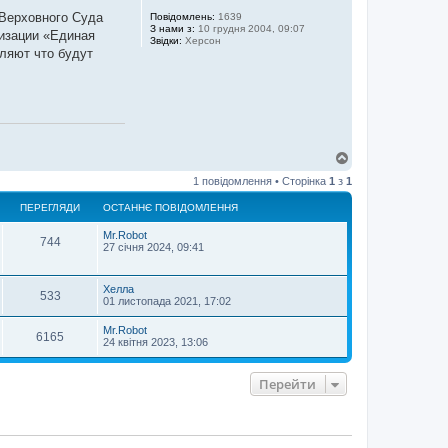
 Верховного Суда
Повідомлень:
1639
З нами з:
10 грудня 2004, 09:07
низации «Единая
Звідки:
Херсон
вляют что будут
Д
о
1 повідомлення • Сторінка
1
з
1
г
о
ПЕРЕГЛЯДИ
ОСТАННЄ ПОВІДОМЛЕННЯ
р
и
Mr.Robot
744
27 січня 2024, 09:41
Хелла
533
01 листопада 2021, 17:02
Mr.Robot
6165
24 квітня 2023, 13:06
Перейти