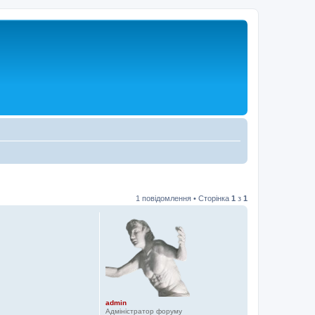
1 повідомлення • Сторінка
1
з
1
admin
Адміністратор форуму