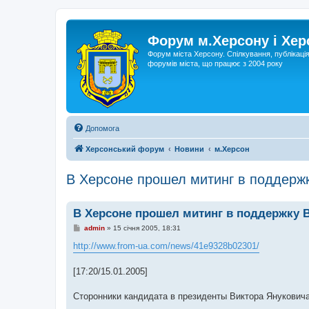
Форум м.Херсону і Хе
Форум міста Херсону. Спілкування, публікаці
форумів міста, що працює з 2004 року
Допомога
Херсонський форум
Новини
м.Херсон
В Херсоне прошел митинг в поддерж
В Херсоне прошел митинг в поддержку 
П
admin
»
15 січня 2005, 18:31
о
в
http://www.from-ua.com/news/41e9328b02301/
і
д
о
[17:20/15.01.2005]
м
л
е
Сторонники кандидата в президенты Виктора Януковича
н