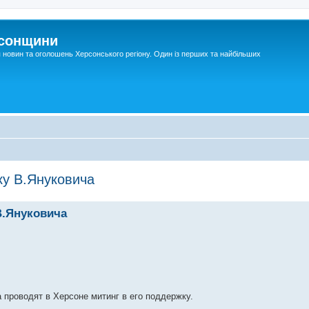
рсонщини
я новин та оголошень Херсонського регіону. Один із перших та найбільших
ку В.Януковича
В.Януковича
 проводят в Херсоне митинг в его поддержку.