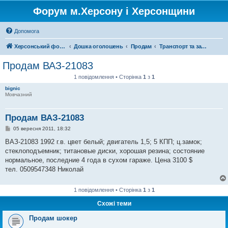
Форум м.Херсону і Херсонщини
Допомога
Херсонський форум
Дошка оголошень
Продам
Транспорт та запчастини
Продам ВАЗ-21083
1 повідомлення • Сторінка
1
з
1
bignic
Мовчазний
Продам ВАЗ-21083
П
05 вересня 2011, 18:32
о
в
ВАЗ-21083 1992 г.в. цвет белый; двигатель 1,5; 5 КПП; ц.замок;
і
стеклоподъемник; титановые диски, хорошая резина; состояние
д
о
нормальное, последние 4 года в сухом гараже. Цена 3100 $
м
тел. 0509547348 Николай
л
е
н
н
1 повідомлення • Сторінка
1
з
1
я
Схожі теми
Продам шокер