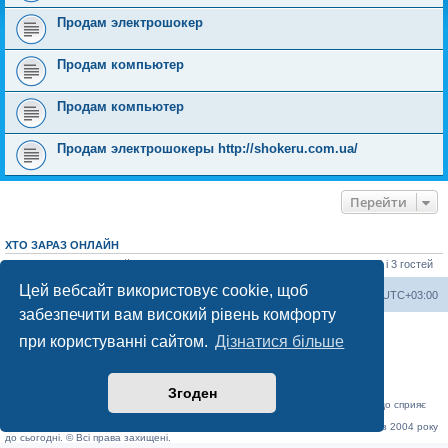
Продам электрошокер
Продам компьютер
Продам компьютер
Продам электрошокеры http://shokeru.com.ua/
Перейти
ХТО ЗАРАЗ ОНЛАЙН
Зараз переглядають цей форум:
ClaudeBot [AI бот]
,
Semrush [SEO бот]
і 3 гостей
Цей вебсайт використовує cookie, щоб
Херсонський форум
Команда
Часовий пояс
UTC+03:00
забезпечити вам високий рівень комфорту
Працює на phpBB® Forum Software © phpBB Limited
при користуванні сайтом.
Дізнатися більше
Конфіденційність
|
Умови
Згоден
«Херсонський форум» – приватний, незалежний інтерактивний веб-ресурс, що сприяє
комунікації через глобальну мережу Інтернет.
Відкривайте
hf.ua
та приєднуйтесь до дружньої спільноти, яка тут спілкується з 2004 року
до сьогодні. © Всі права захищені.