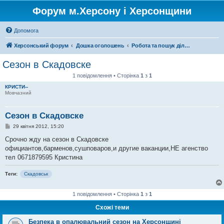
Форум м.Херсону і Херсонщини
Допомога
Херсонський форум
Дошка оголошень
Робота та пошук ділових партнерів
Сезон в Скадовске
1 повідомлення • Сторінка
1
з
1
КРИСТИ--
Мовчазний
Сезон в Скадовске
П
29 квітня 2012, 15:20
о
в
Срочно жду на сезон в Скадовске
і
официантов,барменов,сушповаров,и другие ваканции,НЕ агенство
д
о
тел 0671879595 Кристина
м
л
Теги:
е
Скадовськ
н
н
я
1 повідомлення • Сторінка
1
з
1
Схожі теми
Безпека в опалювальний сезон на Херсонщині