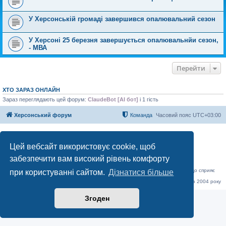
У Херсонській громаді завершився опалювальний сезон
У Херсоні 25 березня завершується опалювальнйи сезон,
- МВА
Перейти
ХТО ЗАРАЗ ОНЛАЙН
Зараз переглядають цей форум:
ClaudeBot [AI бот]
і 1 гість
Херсонський форум
Команда
Часовий пояс
UTC+03:00
Працює на phpBB® Forum Software © phpBB Limited
Конфіденційність
|
Умови
Цей вебсайт використовує cookie, щоб
забезпечити вам високий рівень комфорту
«Херсонський форум» – приватний, незалежний інтерактивний веб-ресурс, що сприяє
при користуванні сайтом.
Дізнатися більше
комунікації через глобальну мережу Інтернет.
Відкривайте
hf.ua
та приєднуйтесь до дружньої спільноти, яка тут спілкується з 2004 року
до сьогодні. © Всі права захищені.
Згоден