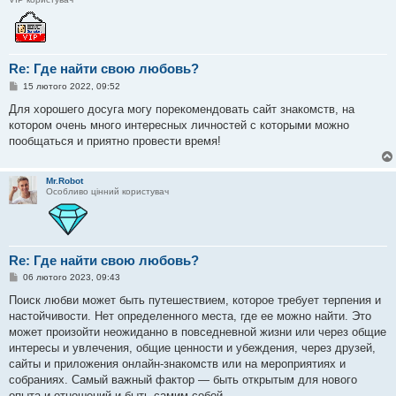
Re: Где найти свою любовь?
П
15 лютого 2022, 09:52
о
в
Для хорошего досуга могу порекомендовать сайт знакомств, на
і
котором очень много интересных личностей с которыми можно
д
о
пообщаться и приятно провести время!
м
л
е
н
Mr.Robot
н
Особливо цінний користувач
я
Re: Где найти свою любовь?
П
06 лютого 2023, 09:43
о
в
Поиск любви может быть путешествием, которое требует терпения и
і
настойчивости. Нет определенного места, где ее можно найти. Это
д
о
может произойти неожиданно в повседневной жизни или через общие
м
интересы и увлечения, общие ценности и убеждения, через друзей,
л
е
сайты и приложения онлайн-знакомств или на мероприятиях и
н
собраниях. Самый важный фактор — быть открытым для нового
н
я
опыта и отношений и быть самим собой.