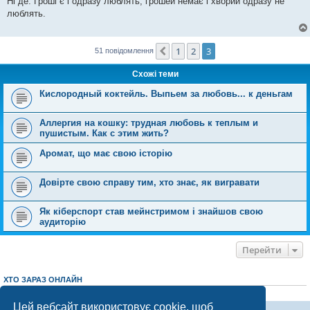
Ні де. Гроші є і одразу люблять, грошей немає і хворий одразу не
і
люблять.
д
о
м
л
е
1
2
3
Поперед.
51 повідомлення
н
н
Схожі теми
я
Кислородный коктейль. Выпьем за любовь... к деньгам
Аллергия на кошку: трудная любовь к теплым и
пушистым. Как с этим жить?
Аромат, що має свою історію
Довірте свою справу тим, хто знає, як вигравати
Як кіберспорт став мейнстримом і знайшов свою
аудиторію
Перейти
ХТО ЗАРАЗ ОНЛАЙН
Зараз переглядають цей форум:
ClaudeBot [AI бот]
і 0 гостей
Цей вебсайт використовує cookie, щоб