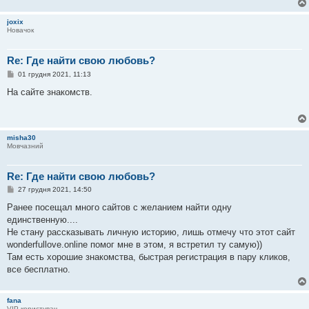
м
л
joxix
е
Новачок
н
н
я
Re: Где найти свою любовь?
П
01 грудня 2021, 11:13
о
в
На сайте знакомств.
і
д
о
м
л
misha30
е
Мовчазний
н
н
я
Re: Где найти свою любовь?
П
27 грудня 2021, 14:50
о
в
Ранее посещал много сайтов с желанием найти одну
і
единственную....
д
о
Не стану рассказывать личную историю, лишь отмечу что этот сайт
м
wonderfullove.online помог мне в этом, я встретил ту самую))
л
е
Там есть хорошие знакомства, быстрая регистрация в пару кликов,
н
все бесплатно.
н
я
fana
VIP користувач