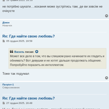
16 травня 2023, 16:53
о
в
не потрібно шукати....кохання може зустрітись там, де ви зовсім не
і
очікуєте
д
о
м
л
Дімон
е
Новачок
н
н
я
Re: Где найти свою любовь?
П
05 грудня 2025, 19:59
о
в
і
Василь
писав:
д
о
Может все дело в том, что вы слишком рано начинаете их гладить и
м
обнимать? Вот девушки и не хотят дальше продолжать общение.
л
е
Попробуйте поразить их интеллектом.
н
н
я
Тоже так подумал
Патріот-1
Співрозмовник
Re: Где найти свою любовь?
П
27 грудня 2025, 16:49
о
в