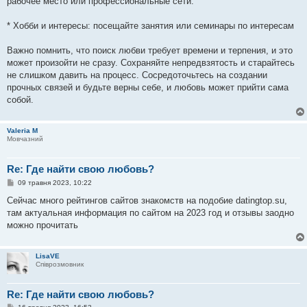
рабочее место или профессиональные сети.
* Хобби и интересы: посещайте занятия или семинары по интересам
Важно помнить, что поиск любви требует времени и терпения, и это
может произойти не сразу. Сохраняйте непредвзятость и старайтесь
не слишком давить на процесс. Сосредоточьтесь на создании
прочных связей и будьте верны себе, и любовь может прийти сама
собой.
Valeria M
Мовчазний
Re: Где найти свою любовь?
П
09 травня 2023, 10:22
о
в
Сейчас много рейтингов сайтов знакомств на подобие datingtop.su,
і
там актуальная информация по сайтом на 2023 год и отзывы заодно
д
о
можно прочитать
м
л
е
н
LisaVE
н
Співрозмовник
я
Re: Где найти свою любовь?
П