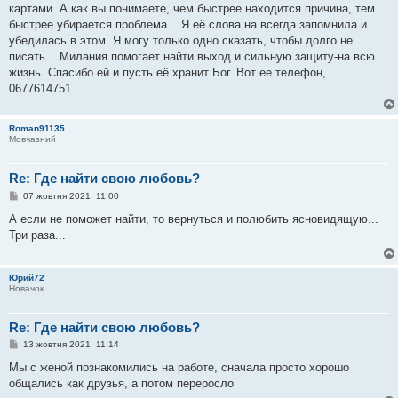
картами. А как вы понимаете, чем быстрее находится причина, тем
быстрее убирается проблема... Я её слова на всегда запомнила и
убедилась в этом. Я могу только одно сказать, чтобы долго не
писать... Милания помогает найти выход и сильную защиту-на всю
жизнь. Спасибо ей и пусть её хранит Бог. Вот ее телефон,
0677614751
Roman91135
Мовчазний
Re: Где найти свою любовь?
П
07 жовтня 2021, 11:00
о
в
А если не поможет найти, то вернуться и полюбить ясновидящую...
і
Три раза...
д
о
м
л
Юрий72
е
Новачок
н
н
я
Re: Где найти свою любовь?
П
13 жовтня 2021, 11:14
о
в
Мы с женой познакомились на работе, сначала просто хорошо
і
общались как друзья, а потом переросло
д
о