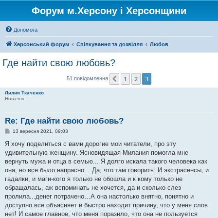
Форум м.Херсону і Херсонщини
Допомога
Херсонський форум
Спілкування та дозвілля
Любов
Где найти свою любовь?
1
2
3
Поперед.
51 повідомлення
Лилия Ткаченко
Новачок
Re: Где найти свою любовь?
П
13 вересня 2021, 09:03
о
в
Я хочу поделиться с вами дорогие мои читатели, про эту
і
удивительную женщину. Ясновидящая Милания помогла мне
д
о
вернуть мужа и отца в семью... Я долго искала такого человека как
м
она, но все было напрасно... Да, что там говорить: И экстрасенсы, и
л
е
гадалки, и маги-кого я только не обошла и к кому только не
н
обращалась, аж вспоминать не хочется, да и сколько слез
н
я
пролила...денег потрачено…А она настолько внятно, понятно и
доступно все объясняет и быстро находит причину, что у меня слов
нет! И самое главное, что меня поразило, что она не пользуется