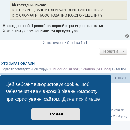
і
гражданин писав:
д
о
КТО В КУРСЕ, ЗАЧЕМ СЛОМАЛИ -ЗОЛОТУЮ ОСЕНЬ- ?
м
КТО СЛОМАЛ И НА ОСНОВАНИИ КАКОГО РЕШЕНИЯ?
л
е
н
В сегодняшней "Гривне" на первой странице есть статья.
н
я
Хотя этим делом занимается прокуратура.
2 повідомлень • Сторінка
1
з
1
Перейти
ХТО ЗАРАЗ ОНЛАЙН
Зараз переглядають цей форум:
ClaudeBot [AI бот]
,
Semrush [SEO бот]
і 2 гостей
Херсонський форум
Команда
Часовий пояс
UTC+03:00
Цей вебсайт використовує cookie, щоб
Працює на phpBB® Forum Software © phpBB Limited
забезпечити вам високий рівень комфорту
Конфіденційність
|
Умови
при користуванні сайтом.
Дізнатися більше
«Херсонський форум» – приватний, незалежний інтерактивний веб-ресурс, що сприяє
комунікації через глобальну мережу Інтернет.
Згоден
Відкривайте
hf.ua
та приєднуйтесь до дружньої спільноти, яка тут спілкується з 2004 року
до сьогодні. © Всі права захищені.