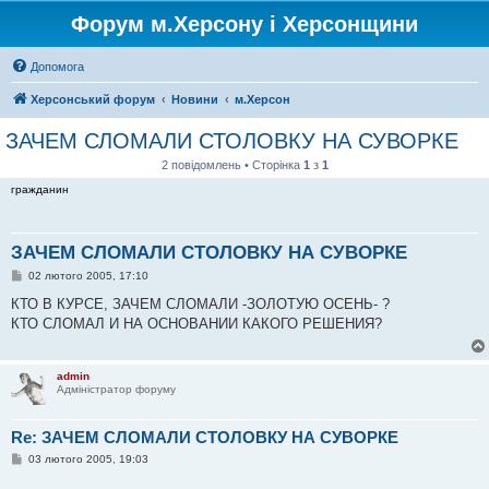
Форум м.Херсону і Херсонщини
Допомога
Херсонський форум
Новини
м.Херсон
ЗАЧЕМ СЛОМАЛИ СТОЛОВКУ НА СУВОРКЕ
2 повідомлень • Сторінка
1
з
1
гражданин
ЗАЧЕМ СЛОМАЛИ СТОЛОВКУ НА СУВОРКЕ
П
02 лютого 2005, 17:10
о
в
КТО В КУРСЕ, ЗАЧЕМ СЛОМАЛИ -ЗОЛОТУЮ ОСЕНЬ- ?
і
КТО СЛОМАЛ И НА ОСНОВАНИИ КАКОГО РЕШЕНИЯ?
д
о
м
л
admin
е
Адміністратор форуму
н
н
я
Re: ЗАЧЕМ СЛОМАЛИ СТОЛОВКУ НА СУВОРКЕ
П
03 лютого 2005, 19:03
о
в