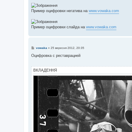
н
я
Пример оцифровки негатива на
www.vowaka.com
Пример оцифровки слайда на
www.vowaka.com
П
vowaka
»
25 вересня 2012, 20:35
о
в
Оцифровка с реставрацией
і
д
о
м
ВКЛАДЕННЯ
л
е
н
н
я