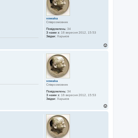
и
vowaka
Співрозмовник
Повідомлень:
34
З нами з:
16 вересня 2012, 15:53
Звідки:
Харьков
Д
о
г
о
р
и
vowaka
Співрозмовник
Повідомлень:
34
З нами з:
16 вересня 2012, 15:53
Звідки:
Харьков
Д
о
г
о
р
и