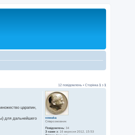
12 повідомлень • Сторінка
1
з
1
 множество царапин,
vowaka
вы) для дальнейшего
Співрозмовник
Повідомлень:
34
З нами з:
16 вересня 2012, 15:53