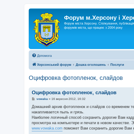
Форум м.Херсону і Хе
Форум міста Херсону. Спілкування, публікаці
форумів міста, що працює з 2004 року
Допомога
Херсонський форум
Дошка оголошень
Послуги
Оцифровка фотопленок, слайдов
Оцифровка фотопленок, слайдов
П
vowaka
»
16 вересня 2012, 16:32
о
в
Домашний архив фотопленок и слайдов со временем тер
і
накапливается пыль и грязь.
д
о
Наиболее логичный способ сохранить дорогие Вам кадр
м
просмотра на компьютере и печати в новом качестве. Э
л
е
www.vowaka.com
поможет Вам сохранить дорогие Вам к
н