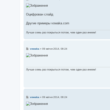
о
в
і
д
о
Оцифрован слайд
м
л
е
Другие примеры vowaka.com
н
н
я
Лучше семь раз покрыться потом, чем один раз инеем!
П
vowaka
»
09 квітня 2014, 08:24
о
в
і
д
о
м
л
Лучше семь раз покрыться потом, чем один раз инеем!
е
н
н
я
П
vowaka
»
09 квітня 2014, 08:24
о
в
і
д