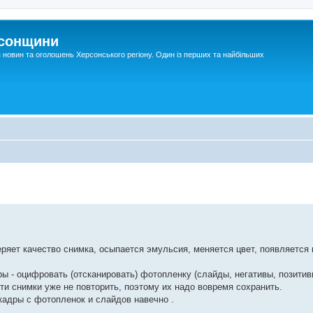
рсонщини
я новин та оголошень Херсонського регіону. Один із перших та найбільших
яет качество снимка, осыпается эмульсия, меняется цвет, появляется
ы - оцифровать (отсканировать) фотопленку (слайды, негативы, позити
ти снимки уже не повторить, поэтому их надо вовремя сохранить.
адры с фотопленок и слайдов навечно .