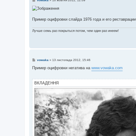
vowaka
»
16 жовтня 2012, 12:09
о
в
і
д
о
Пример оцифровки слайда 1976 года и его реставраци
м
л
е
Лучше семь раз покрыться потом, чем один раз инеем!
н
н
я
П
vowaka
»
13 листопада 2012, 15:46
о
в
Пример оцифровки негатива на
www.vowaka.com
і
д
о
м
ВКЛАДЕННЯ
л
е
н
н
я