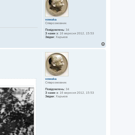
р
и
vowaka
Співрозмовник
Повідомлень:
34
З нами з:
16 вересня 2012, 15:53
Звідки:
Харьков
Д
о
г
о
р
и
vowaka
Співрозмовник
Повідомлень:
34
З нами з:
16 вересня 2012, 15:53
Звідки:
Харьков