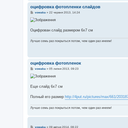
оцифровка фотопленки слайдов
П
vowaka
»
22 червня 2013, 14:24
о
в
і
д
о
Оцифрован слайд размером 6х7 см
м
л
е
Лучше семь раз покрыться потом, чем один раз инеем!
н
н
я
оцифровка фотопленок
П
vowaka
»
05 липня 2013, 09:23
о
в
і
д
о
Еще слайд 6х7 см
м
л
е
Полный его размер
http://4put.ru/pictures/max/661/20318
н
н
я
Лучше семь раз покрыться потом, чем один раз инеем!
П
vowaka
»
09 квітня 2014, 08:22