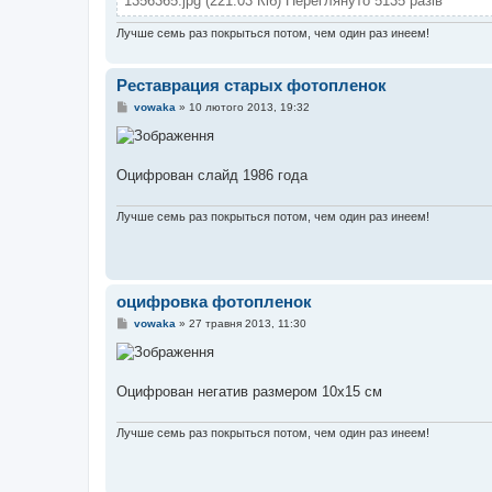
1356365.jpg (221.03 Кіб) Переглянуто 5135 разів
Лучше семь раз покрыться потом, чем один раз инеем!
Реставрация старых фотопленок
П
vowaka
»
10 лютого 2013, 19:32
о
в
і
д
о
Оцифрован слайд 1986 года
м
л
е
Лучше семь раз покрыться потом, чем один раз инеем!
н
н
я
оцифровка фотопленок
П
vowaka
»
27 травня 2013, 11:30
о
в
і
д
о
Оцифрован негатив размером 10х15 см
м
л
е
Лучше семь раз покрыться потом, чем один раз инеем!
н
н
я