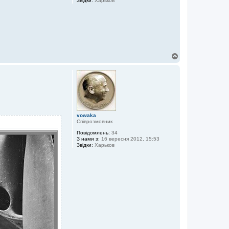
Звідки:
Харьков
Д
о
г
о
р
и
vowaka
Співрозмовник
Повідомлень:
34
З нами з:
16 вересня 2012, 15:53
Звідки:
Харьков