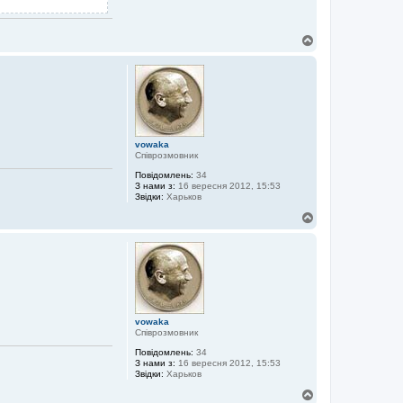
Д
о
г
о
р
и
vowaka
Співрозмовник
Повідомлень:
34
З нами з:
16 вересня 2012, 15:53
Звідки:
Харьков
Д
о
г
о
р
и
vowaka
Співрозмовник
Повідомлень:
34
З нами з:
16 вересня 2012, 15:53
Звідки:
Харьков
Д