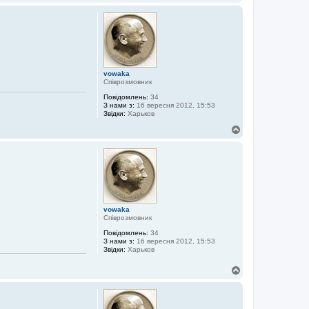
о
г
о
р
и
vowaka
Співрозмовник
Повідомлень:
34
З нами з:
16 вересня 2012, 15:53
Звідки:
Харьков
Д
о
г
о
р
и
vowaka
Співрозмовник
Повідомлень:
34
З нами з:
16 вересня 2012, 15:53
Звідки:
Харьков
Д
о
г
о
р