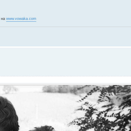
и на
www.vowaka.com