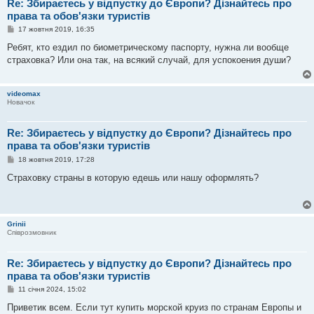
Re: Збираєтесь у відпустку до Європи? Дізнайтесь про
права та обов'язки туристів
П
17 жовтня 2019, 16:35
о
в
Ребят, кто ездил по биометрическому паспорту, нужна ли вообще
і
страховка? Или она так, на всякий случай, для успокоения души?
д
о
м
л
videomax
е
Новачок
н
н
я
Re: Збираєтесь у відпустку до Європи? Дізнайтесь про
права та обов'язки туристів
П
18 жовтня 2019, 17:28
о
в
Страховку страны в которую едешь или нашу оформлять?
і
д
о
м
л
Grinii
е
Співрозмовник
н
н
я
Re: Збираєтесь у відпустку до Європи? Дізнайтесь про
права та обов'язки туристів
П
11 січня 2024, 15:02
о
в
Приветик всем. Если тут купить морской круиз по странам Европы и
і