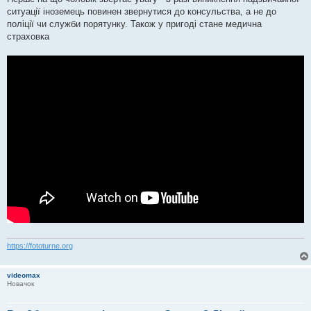
н
я
ситуації іноземець повинен звернутися до консульства, а не до
поліції чи служби порятунку. Також у пригоді стане медична
страховка
https://fototurne.org
videomax
Новачок