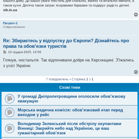
Вашого дому. До Вашої уваги текстиль для спальної, ванної та вітальної кімнати, а
н
також кухні. Дитяча також заграє яскравими барвами та подарує радість дитині.
н
sib.in.ua
я
Патріот-1
Співрозмовник
Re: Збираєтесь у відпустку до Європи? Дізнайтесь про
права та обов'язки туристів
П
10 грудня 2025, 14:56
о
в
Глянув, ностальгія. Так відпочивали добре на Херсонщині. З'їжались
і
з усієї України.
д
о
м
л
7 повідомлень • Сторінка
1
з
1
е
н
Схожі теми
н
я
У громаді Дніпропетровщини оголосили обов’язкову
евакуацію
Морська медична комісія: обов’язковий етап перед
виходом у рейс
Володимир Зеленський після обстрілу окупантами
Вінниці: Закрийте небо над Україною, це ваш
гуманітарний обов’язок