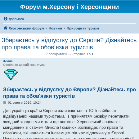
Форум м.Херсону і Херсонщини
Допомога
Херсонський форум
Новини
Природа та туризм
Збираєтесь у відпустку до Європи? Дізнайтесь
про права та обов'язки туристів
7 повідомлень • Сторінка
1
з
1
Хелла
Особливо цінний користувач
Збираєтесь у відпустку до Європи? Дізнайтесь про
права та обов'язки туристів
П
01 серпня 2019, 10:24
о
в
Для українців країни Європи залишаються в ТОПі найбільш
і
відвідуваних нашими туристами. Із прийняттям безвізу перетинати
д
о
західний кордон ми стали ще частіше. Херсонський соціолог і
м
мандрівник зі стажем Микола Гоманюк розповідає про права та
л
е
обов’язки, які надаються іноземцям під час відпочинку у Європі.
н
Перше на що чоловік звертає увагу - в разі виникнення надзвичайної