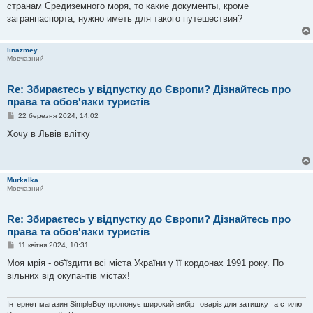
странам Средиземного моря, то какие документы, кроме
д
о
загранпаспорта, нужно иметь для такого путешествия?
м
л
е
linazmey
н
Мовчазний
н
я
Re: Збираєтесь у відпустку до Європи? Дізнайтесь про
права та обов'язки туристів
П
22 березня 2024, 14:02
о
в
Хочу в Львів влітку
і
д
о
м
л
Murkalka
е
Мовчазний
н
н
я
Re: Збираєтесь у відпустку до Європи? Дізнайтесь про
права та обов'язки туристів
П
11 квітня 2024, 10:31
о
в
Моя мрія - об'їздити всі міста України у її кордонах 1991 року. По
і
вільних від окупантів містах!
д
о
м
л
Інтернет магазин SimpleBuy пропонує широкий вибір товарів для затишку та стилю
е