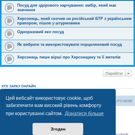
Посуд для здорового харчування: вибір, який має
значення
Херсонець, який скочив на російський БТР з українським
прапором, пішов у штурмовики
Одноразовий еко посуд
Як вибрати та використовувати порцеляновий посуд
Херсонець пише вірші про Херсонщину та її жителів
Перейти
ХТО ЗАРАЗ ОНЛАЙН
Зараз переглядають цей форум:
ClaudeBot [AI бот]
і 4 гостей
Цей вебсайт використовує cookie, щоб
Херсонський форум
Команда
Часовий пояс
UTC+03:00
забезпечити вам високий рівень комфорту
Працює на phpBB® Forum Software © phpBB Limited
при користуванні сайтом.
Дізнатися більше
Конфіденційність
|
Умови
Згоден
«Херсонський форум» – приватний, незалежний інтерактивний веб-ресурс, що сприяє