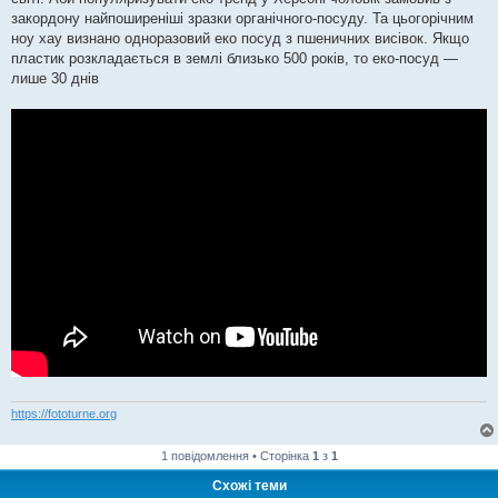
н
я
закордону найпоширеніші зразки органічного-посуду. Та цьогорічним
ноу хау визнано одноразовий еко посуд з пшеничних висівок. Якщо
пластик розкладається в землі близько 500 років, то еко-посуд —
лише 30 днів
https://fototurne.org
1 повідомлення • Сторінка
1
з
1
Схожі теми