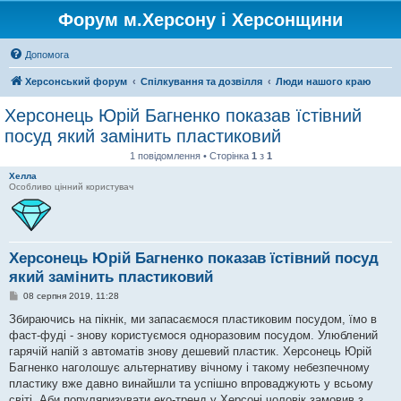
Форум м.Херсону і Херсонщини
Допомога
Херсонський форум
Спілкування та дозвілля
Люди нашого краю
Херсонець Юрій Багненко показав їстівний
посуд який замінить пластиковий
1 повідомлення • Сторінка
1
з
1
Хелла
Особливо цінний користувач
Херсонець Юрій Багненко показав їстівний посуд
який замінить пластиковий
П
08 серпня 2019, 11:28
о
в
Збираючись на пікнік, ми запасаємося пластиковим посудом, їмо в
і
фаст-фуді - знову користуємося одноразовим посудом. Улюблений
д
о
гарячій напій з автоматів знову дешевий пластик. Херсонець Юрій
м
Багненко наголошує альтернативу вічному і такому небезпечному
л
е
пластику вже давно винайшли та успішно впроваджують у всьому
н
світі. Аби популяризувати еко-тренд у Херсоні чоловік замовив з