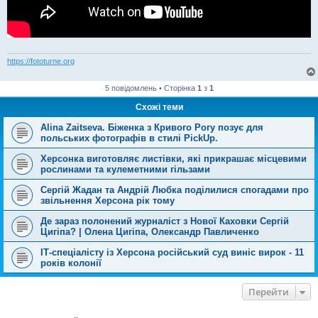
https://fototurne.org
5 повідомлень • Сторінка
1
з
1
Схожі теми
Alina Zaitseva. Біженка з Кривого Рогу позує для
польських фотографів в стилі PickUp.
Херсонка виготовляє листівки, які прикрашає місцевими
рослинами та кулеметними гільзами
Сергій Жадан та Андрій Любка поділилися спогадами про
звільнення Херсона рік тому
Де зараз полонений журналіст з Нової Каховки Сергій
Цигіпа? | Олена Цигіпа, Олександр Павличенко
ІТ-спеціалісту із Херсона російський суд виніс вирок - 11
років колонії
Перейти