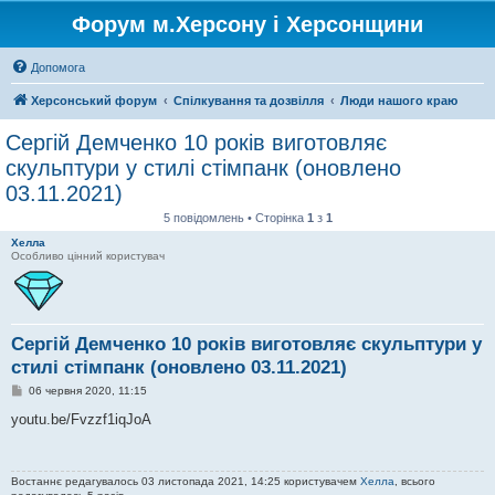
Форум м.Херсону і Херсонщини
Допомога
Херсонський форум
Спілкування та дозвілля
Люди нашого краю
Сергій Демченко 10 років виготовляє
скульптури у стилі стімпанк (оновлено
03.11.2021)
5 повідомлень • Сторінка
1
з
1
Хелла
Особливо цінний користувач
Сергій Демченко 10 років виготовляє скульптури у
стилі стімпанк (оновлено 03.11.2021)
П
06 червня 2020, 11:15
о
в
youtu.be/Fvzzf1iqJoA
і
д
о
м
Востаннє редагувалось 03 листопада 2021, 14:25 користувачем
Хелла
, всього
л