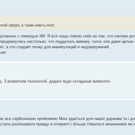
ной сфере, а также иметь опит.
деланных с помощью ИИ. Я всё чаще ловлю себя на том, что смотрю рол
 продвинулись настолько, что подделать мимику, голос или даже целые
ят, а это создаёт почву для манипуляций и недоразумений.
ьше.
ід. З розвитком технологій, дедалі буде складніше виявляти.
стає все серйознішою проблемою Мені здається для нашої держави та і дл
стало розпізнавати правду в інтернеті і більше з'явилося мошенників які