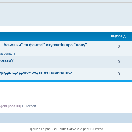
ВІДПОВІДІ
- “Альошки” та фантазії окупантів про “нову”
0
ка область
оргазм?
0
поради, що допоможуть не помилитися
0
agent [бот ШІ]
і 0 гостей
Працює на phpBB® Forum Software © phpBB Limited