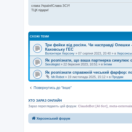
л
е
слава Україні!Слава ЗСУ!
н
ТЦК підари!
н
я
СХОЖІ ТЕМИ
Три фейки від росіян. Чи насправді Олешки 
Каховську ГЕС
Волонтери Херсону
»
07 серпня 2023, 20:40
» в
Херсонсь
Як розпізнати, що ваша партнерка симулює 
Sexologist
»
22 березня 2023, 10:51
» в
Інтим
Як розпізнати справжній чеський фарфор: 
Mr.Robot
»
19 листопада 2025, 15:12
» в
Продам
Повернутись до “Інше”
ХТО ЗАРАЗ ОНЛАЙН
Зараз переглядають цей форум:
ClaudeBot [AI бот]
,
meta-external
Херсонський форум