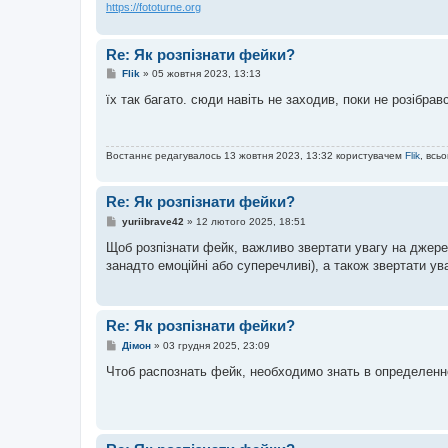
https://fototurne.org
Re: Як розпізнати фейки?
П
Flik
»
05 жовтня 2023, 13:13
о
в
їх так багато. сюди навіть не заходив, поки не розібрав
і
д
о
м
Востаннє редагувалось 13 жовтня 2023, 13:32 користувачем
Flik
, всь
л
е
н
н
Re: Як розпізнати фейки?
я
П
yuriibrave42
»
12 лютого 2025, 18:51
о
в
Щоб розпізнати фейк, важливо звертати увагу на джерел
і
занадто емоційні або суперечливі), а також звертати ува
д
о
м
л
е
Re: Як розпізнати фейки?
н
н
П
Дімон
»
03 грудня 2025, 23:09
я
о
в
Чтоб распознать фейк, необходимо знать в определенно
і
д
о
м
л
е