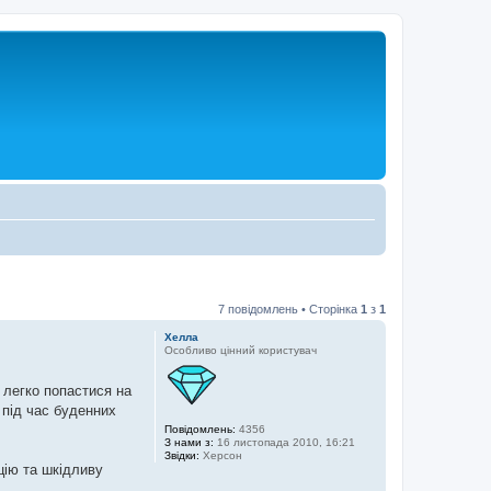
7 повідомлень • Сторінка
1
з
1
Хелла
Особливо цінний користувач
легко попастися на
 під час буденних
Повідомлень:
4356
З нами з:
16 листопада 2010, 16:21
Звідки:
Херсон
цію та шкідливу