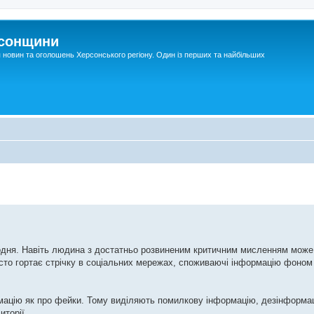
рсонщини
я новин та оголошень Херсонського регіону. Один із перших та найбільших
дня. Навіть людина з достатньо розвиненим критичним мисленням може 
осто гортає стрічку в соціальних мережах, споживаючі інформацію фоном
мацію як про фейки. Тому виділяють помилкову інформацію, дезінформа
иторії.