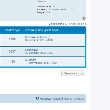
Новачок
Повідомлень:
6
З нами з:
13 липня 2026, 16:02
Звідки:
Київ
Д
о
7 повідомлень • Сторінка
1
з
1
г
о
ПЕРЕГЛЯДИ
ОСТАННЄ ПОВІДОМЛЕННЯ
р
и
Волонтери Херсону
1698
07 серпня 2023, 20:40
Sexologist
1987
22 березня 2023, 10:51
Mr.Robot
460
19 листопада 2025, 15:12
Перейти
Команда
Часовий пояс
UTC+03:00