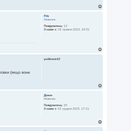
Д
о
г
Flik
о
Новачок
р
Повідомлень:
13
и
З нами з:
16 травня 2023, 20:51
Д
о
г
yuriibrave42
о
р
и
ловки (якщо вони
Д
о
г
Дімон
о
Новачок
р
Повідомлень:
20
и
З нами з:
02 грудня 2025, 17:21
Д
о
г