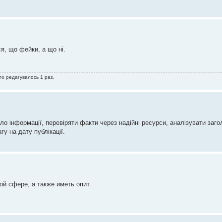
ся, що фейки, а що ні.
ого редагувалось 1 раз.
о інформації, перевіряти факти через надійні ресурси, аналізувати заго
гу на дату публікації.
й сфере, а также иметь опит.