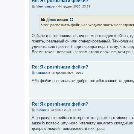
Re: Як розпізнати фейки?
н
н
П
blue_canary
»
04 грудня 2025, 23:28
я
о
в
і
Дімон
писав:
д
о
Чтоб распознать фейк, необходимо знать в определен
м
л
е
Сейчас в сети появилось очень много видео-фейков, с
н
понять, реальный он или сгенерированный. Технологии
н
я
удивительно просто. Люди нередко верят тому, что вид
Время такое: доверять глазам стало сложнее, чем ран
Re: Як розпізнати фейки?
П
ukrman
»
18 травня 2026, 15:47
о
в
Аби фейки розпізнавати добре, потрібні знання та досв
і
д
о
м
л
е
Re: Як розпізнати фейки?
н
н
П
rusoriz
»
13 липня 2026, 16:12
я
о
в
А на рахунок фейків в інтернеті то це кожного місяця 
і
адже із появою штучного інтелекту набагато складніше 
д
о
довірою людей і виманюють в них гроші
м