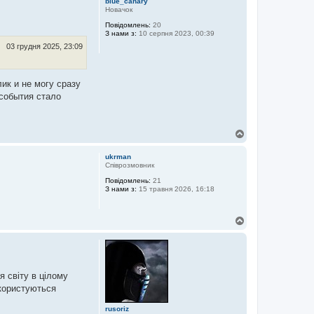
blue_canary
о
Новачок
р
Повідомлень:
20
и
З нами з:
10 серпня 2023, 00:39
03 грудня 2025, 23:09
ик и не могу сразу
 события стало
Д
о
г
ukrman
о
Співрозмовник
р
Повідомлень:
21
и
З нами з:
15 травня 2026, 16:18
Д
о
г
о
р
и
я світу в цілому
 користуються
rusoriz