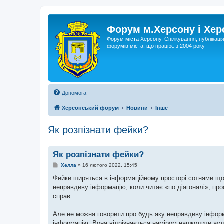
Форум м.Херсону і Хе
Форум міста Херсону. Спілкування, публікаці
форумів міста, що працює з 2004 року
Допомога
Херсонський форум
Новини
Інше
Як розпізнати фейки?
Як розпізнати фейки?
П
Хелла
»
16 лютого 2022, 15:45
о
в
Фейки ширяться в інформаційному просторі сотнями що
і
неправдиву інформацію, коли читає «по діагоналі», пр
д
о
справ
м
л
е
Але не можна говорити про будь яку неправдиву інфор
н
інформацію. Вона відрізняється наміром нашкодити ауд