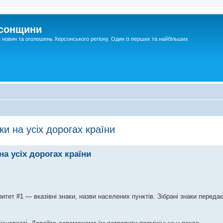
рсонщини
я новин та оголошень Херсонського регіону. Один із перших та найбільших
и на усіх дорогах країни
а усіх дорогах країни
итет #1 — вказівні знаки, назви населених пунктів. Зібрані знаки переда