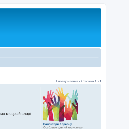
1 повідомлення • Сторінка
1
з
1
ємо місцевій владі
Волонтери Херсону
Особливо цінний користувач