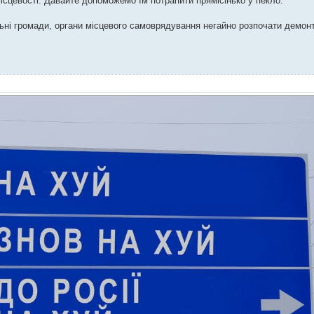
місцевості. Давайте допоможемо їм потрапити прямісінько у пекло.
альні громади, органи місцевого самоврядування негайно розпочати демон