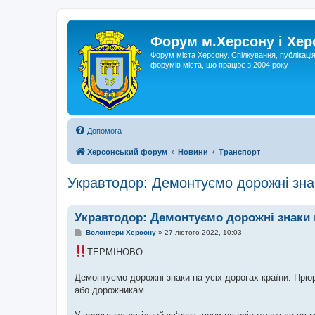
Форум м.Херсону і Хе
Форум міста Херсону. Спілкування, публікаці
форумів міста, що працює з 2004 року
Допомога
Херсонський форум
Новини
Транспорт
Укравтодор: Демонтуємо дорожні знак
Укравтодор: Демонтуємо дорожні знаки н
П
Волонтери Херсону
»
27 лютого 2022, 10:03
о
в
ТЕРМІНОВО
і
д
о
Демонтуємо дорожні знаки на усіх дорогах країни. Пріор
м
або дорожникам.
л
е
н