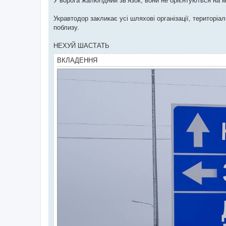
У ворога жалюгідний зв‘язок, вони не орієнтуються на 
н
я
Укравтодор закликає усі шляхові організації, територі
поблизу.
НЕХУЙ ШАСТАТЬ
ВКЛАДЕННЯ