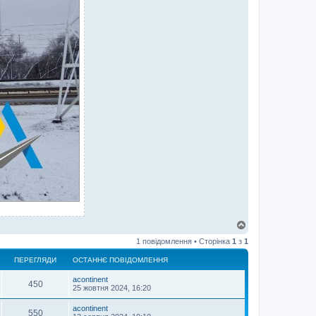
Д
о
1 повідомлення • Сторінка
1
з
1
г
о
ПЕРЕГЛЯДИ
ОСТАННЄ ПОВІДОМЛЕННЯ
р
и
acontinent
450
25 жовтня 2024, 16:20
acontinent
550