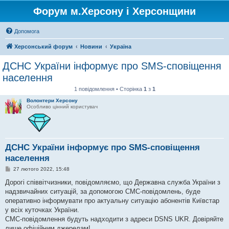
Форум м.Херсону і Херсонщини
Допомога
Херсонський форум
Новини
Україна
ДСНС України інформує про SMS-сповіщення
населення
1 повідомлення • Сторінка
1
з
1
Волонтери Херсону
Особливо цінний користувач
ДСНС України інформує про SMS-сповіщення
населення
П
27 лютого 2022, 15:48
о
в
Дорогі співвітчизники, повідомляємо, що Державна служба України з
і
надзвичайних ситуацій, за допомогою СМС-повідомлень, буде
д
о
оперативно інформувати про актуальну ситуацію абонентів Київстар
м
у всіх куточках України.
л
е
СМС-повідомлення будуть надходити з адреси DSNS UKR. Довіряйте
н
лише офіційним джерелам!