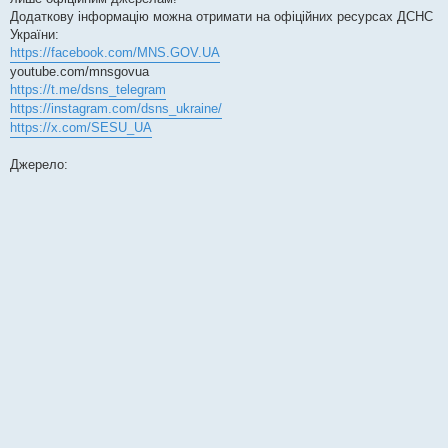
н
я
Додаткову інформацію можна отримати на офіційних ресурсах ДСНС
України:
https://facebook.com/MNS.GOV.UA
youtube.com/mnsgovua
https://t.me/dsns_telegram
https://instagram.com/dsns_ukraine/
https://x.com/SESU_UA
Джерело: