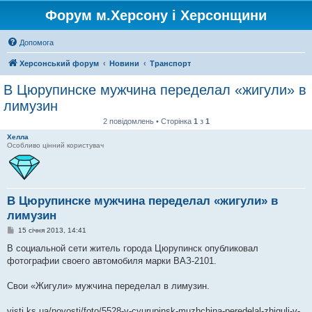
Форум м.Херсону і Херсонщини
Допомога
Херсонський форум
Новини
Транспорт
В Цюрупинске мужчина переделал «жигули» в
лимузин
2 повідомлень • Сторінка
1
з
1
Хелла
Особливо цінний користувач
В Цюрупинске мужчина переделал «жигули» в
лимузин
П
15 січня 2013, 14:41
о
в
В социальной сети житель города Цюрупинск опубликовал
і
фотографии своего автомобиля марки ВАЗ-2101.
д
о
м
Свои «Жигули» мужчина переделал в лимузин.
л
е
н
visti.ks.ua/novosti/foto/5528-v-cyurupinsk-muzhchina-peredelal-zhiguli-v-