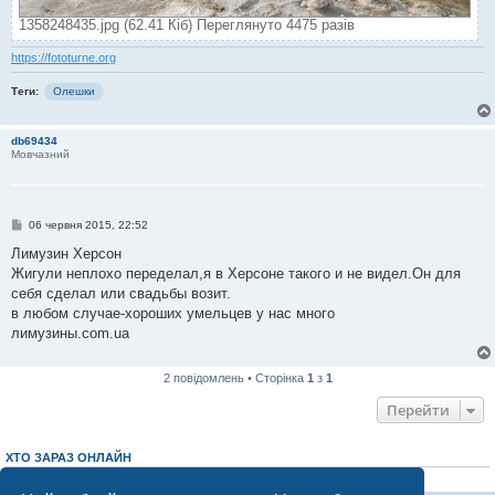
1358248435.jpg (62.41 Кіб) Переглянуто 4475 разів
https://fototurne.org
Теги:
Олешки
db69434
Мовчазний
П
06 червня 2015, 22:52
о
в
Лимузин Херсон
і
Жигули неплохо переделал,я в Херсоне такого и не видел.Он для
д
о
себя сделал или свадьбы возит.
м
в любом случае-хороших умельцев у нас много
л
е
лимузины.com.ua
н
н
я
2 повідомлень • Сторінка
1
з
1
Перейти
ХТО ЗАРАЗ ОНЛАЙН
Зараз переглядають цей форум:
ClaudeBot [AI бот]
і 4 гостей