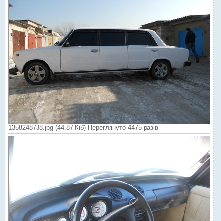
1358248788.jpg (44.87 Кіб) Переглянуто 4475 разів