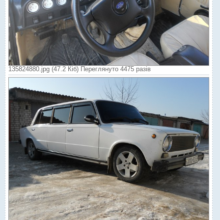
135824880.jpg (47.2 Кіб) Переглянуто 4475 разів