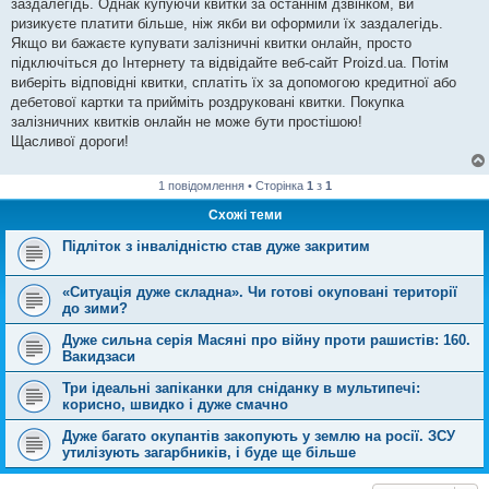
заздалегідь. Однак купуючи квитки за останнім дзвінком, ви
ризикуєте платити більше, ніж якби ви оформили їх заздалегідь.
Якщо ви бажаєте купувати залізничні квитки онлайн, просто
підключіться до Інтернету та відвідайте веб-сайт Proizd.ua. Потім
виберіть відповідні квитки, сплатіть їх за допомогою кредитної або
дебетової картки та прийміть роздруковані квитки. Покупка
залізничних квитків онлайн не може бути простішою!
Щасливої дороги!
1 повідомлення • Сторінка
1
з
1
Схожі теми
Підліток з інвалідністю став дуже закритим
«Ситуація дуже складна». Чи готові окуповані території
до зими?
Дуже сильна серія Масяні про війну проти рашистів: 160.
Вакидзаси
Три ідеальні запіканки для сніданку в мультипечі:
корисно, швидко і дуже смачно
Дуже багато окупантів закопують у землю на росії. ЗСУ
утилізують загарбників, і буде ще більше