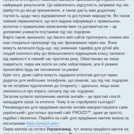
н
я
найкращих результатів. Це забезпечить відсутність затримок під час
прибуття до місця призначення, а також дасть вам додаткову
гнучкість щодо часу відправлення та доступних маршрутів. Ви також
повинні переконатися, що вся надана інформація є правильною,
включно з правильним написанням імен та датами/часом – це
допоможе уникнути плутанини під час подорожі.
Варто також зазначити, що багато веб-сайтів пропонують знижки або
інші спеціальні пропозиції під час бронювання через них. Вони
можуть включати будь-що, від знижених тарифів для дітей або
людей похилого віку до безкоштовного підвищення класу залежно
від наявності в певний час протягом року. Обов’язково не лише
озирніться, перш ніж взяти на себе зобов’язання, але й уважно
прочитайте будь-які положення та умови!
Крім того, деякі сайти можуть надавати клієнтам доступ через
додаток для мобільних телефонів, що означає, що під час подорожі
їм не потрібне підключення до Інтернету – ідеально, якщо вони
хвилюються про втрату сигналу під час подорожі.
Загалом купівля залізничних квитків онлайн – це простий спосіб
заощадити гроші та клопоти. Чому б не спробувати сьогодні?
Рекомендуємо для придбання квитків онлайн використовувати саме
український і достатньо зручний сайт PROIZD™, адже це просто,
надійно і безпечно. Перейти на сайт для придбання квитків можна за
посиланням
https://proizd.ua/ru
Окрім квитків на потяги
Укрзалізниці
, тут можна придбати квитки на