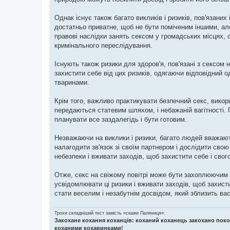
н
я
Однак існує також багато викликів і ризиків, пов'язани
достатньо приватне, щоб не бути поміченим іншими, ал
правові наслідки занять сексом у громадських місцях, 
кримінального переслідування.
Існують також ризики для здоров'я, пов'язані з сексом н
захистити себе від цих ризиків, одягаючи відповідний 
тваринами.
Крім того, важливо практикувати безпечний секс, викор
передаються статевим шляхом, і небажаній вагітності. 
планувати все заздалегідь і бути готовим.
Незважаючи на виклики і ризики, багато людей вважаю
налагодити зв'язок зі своїм партнером і дослідити сво
небезпеки і вживати заходів, щоб захистити себе і свог
Отже, секс на свіжому повітрі може бути захоплюючим 
усвідомлювати ці ризики і вживати заходів, щоб захист
стати веселим і незабутнім досвідом, який зблизить вас
Трохи складніший тест замість «скажи Паляниця»:
Закохане кохання коханців: коханий коханець закохано поко
коханими кохавинками!