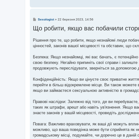
П
Sexologist
»
22 березня 2023, 14:56
о
Що робити, якщо вас побачили сторо
в
і
д
о
Рішення про те, що робити, якщо незнайомі люди побач
м
цінностей, законів вашої місцевості та обставин, що скл
л
е
н
Безпека: Якщо незнайомці, які вас бачать, є потенцій
н
я
свою безпеку. Негайно припиніть свої справи і залишт
продовжують переслідувати, зверніться за допомогою д
Конфіденційність: Якщо ви цінуєте своє приватне життя 
перейти в більш відокремлене місце. Ви також можете 
якщо ви займаєтеся сексуальною активністю в громадсь
Правові наслідки: Залежно від того, де ви перебуваєте,
таких як штрафи, арешт або навіть ув'язнення. Якщо ва
знаєте законів у вашій місцевості, проведіть дослідже
Повага: Важливо враховувати, як ваші дії можуть вплин
можливо, що ваша поведінка може бути сприйнята як не
громадському місці, подумайте, чи доречно це в даній 