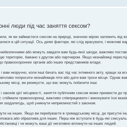
нні люди під час заняття сексом?
или, як ви займаєтеся сексом на природі, значною мірою залежить від 
алися в цій ситуації. Ось деякі фактори, які слід врахувати, і можливі вар
но небезпечними або можуть завдати вам будь-якої шкоди, важливо постав
е цю територію, бажано з другом або партнером. Якщо незнайомці переслі
о правоохоронних органів або інших представників влади.
і вам незручно, коли інші бачать вас під час інтимного акту, краще за вс
ввічливо попросити незнайомців піти або дати вам трохи місця. Однак ва
кому місці, ви ризикуєте, що вас можуть побачити інші.
 і законів цієї місцевості, заняття публічним сексом може призвести до п
с спіймали правоохоронці, важливо співпрацювати і виконувати їхні вказі
ння заздалегідь, щоб уникнути неприємностей з законом.
ути на інших. Якщо ви перебуваєте в громадському місці, де присутні ін
повага або образлива для інших. Перш ніж вступати в будь-які сексуаль
обстановці і чи можуть ваші дії негативно вплинути на інших людей.