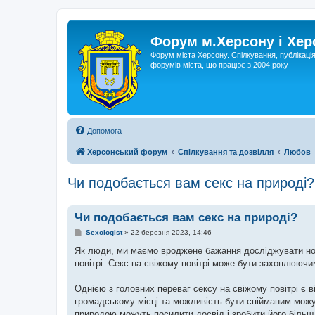
Форум м.Херсону і Хе
Форум міста Херсону. Спілкування, публікаці
форумів міста, що працює з 2004 року
Допомога
Херсонський форум
Спілкування та дозвілля
Любов
Чи подобається вам секс на природі?
Чи подобається вам секс на природі?
П
Sexologist
»
22 березня 2023, 14:46
о
в
Як люди, ми маємо вроджене бажання досліджувати нові
і
повітрі. Секс на свіжому повітрі може бути захоплюючи
д
о
м
Однією з головних переваг сексу на свіжому повітрі є в
л
е
громадському місці та можливість бути спійманим можут
н
природою можуть посилити досвід і зробити його більш