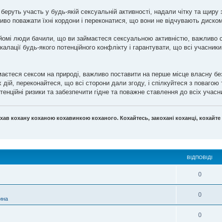
беруть участь у будь-якій сексуальній активності, надали чітку та щиру 
ливо поважати їхні кордони і переконатися, що вони не відчувають диском
айомі люди бачили, що ви займаєтеся сексуальною активністю, важливо 
алації будь-якого потенційного конфлікту і гарантувати, що всі учасник
аєтеся сексом на природі, важливо поставити на перше місце власну безп
дій, переконайтеся, що всі сторони дали згоду, і спілкуйтеся з повагою 
тенційні ризики та забезпечити гідне та поважне ставлення до всіх учасн
хав кохану коханою кохавинкою коханого. Кохайтесь, закохані коханці, кохайте
ВІДПОВІДІ
0
0
ина
0