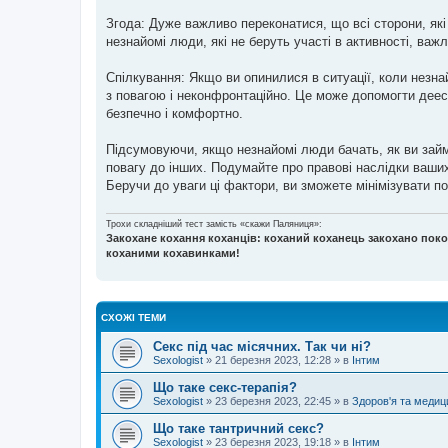
Згода: Дуже важливо переконатися, що всі сторони, які 
незнайомі люди, які не беруть участі в активності, важ
Спілкування: Якщо ви опинилися в ситуації, коли незн
з повагою і неконфронтаційно. Це може допомогти дееск
безпечно і комфортно.
Підсумовуючи, якщо незнайомі люди бачать, як ви займ
повагу до інших. Подумайте про правові наслідки ваших 
Беручи до уваги ці фактори, ви зможете мінімізувати по
Трохи складніший тест замість «скажи Паляниця»:
Закохане кохання коханців: коханий коханець закохано поко
коханими кохавинками!
СХОЖІ ТЕМИ
Секс під час місячних. Так чи ні?
Sexologist
»
21 березня 2023, 12:28
» в
Інтим
Що таке секс-терапія?
Sexologist
»
23 березня 2023, 22:45
» в
Здоров'я та медиц
Що таке тантричний секс?
Sexologist
»
23 березня 2023, 19:18
» в
Інтим