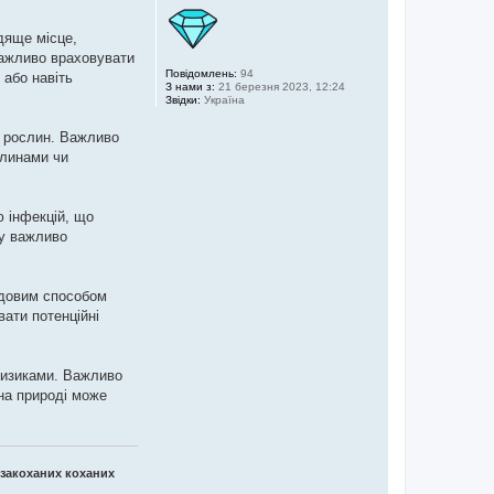
одяще місце,
важливо враховувати
Повідомлень:
94
 або навіть
З нами з:
21 березня 2023, 12:24
Звідки:
Україна
их рослин. Важливо
слинами чи
ю інфекцій, що
му важливо
удовим способом
вати потенційні
 ризиками. Важливо
 на природі може
 закоханих коханих