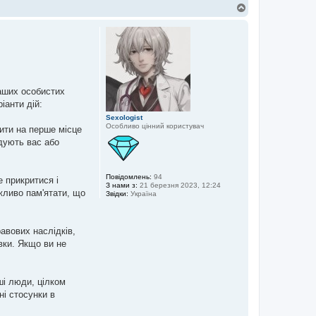
Д
о
г
о
р
и
ваших особистих
іанти дій:
Sexologist
Особливо цінний користувач
ити на перше місце
дують вас або
Повідомлень:
94
е прикритися і
З нами з:
21 березня 2023, 12:24
жливо пам'ятати, що
Звідки:
Україна
равових наслідків,
вки. Якщо ви не
ші люди, цілком
ні стосунки в