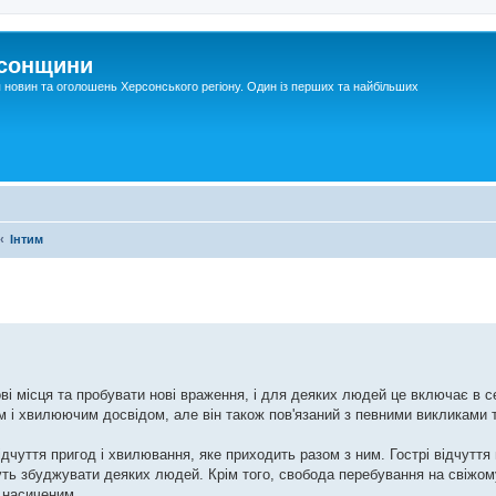
рсонщини
я новин та оголошень Херсонського регіону. Один із перших та найбільших
Інтим
 місця та пробувати нові враження, і для деяких людей це включає в с
м і хвилюючим досвідом, але він також пов'язаний з певними викликами 
ідчуття пригод і хвилювання, яке приходить разом з ним. Гострі відчуття
ь збуджувати деяких людей. Крім того, свобода перебування на свіжому п
 насиченим.