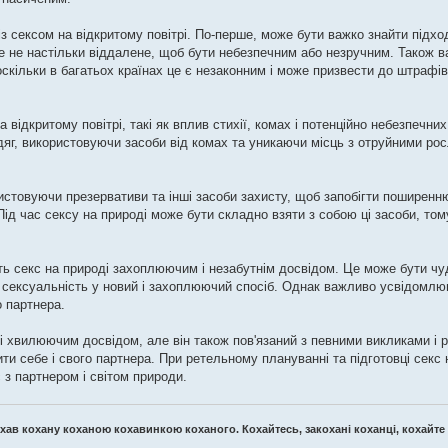
х із сексом на відкритому повітрі. По-перше, може бути важко знайти підх
е не настільки віддалене, щоб бути небезпечним або незручним. Також 
оскільки в багатьох країнах це є незаконним і може призвести до штрафів
а відкритому повітрі, такі як вплив стихії, комах і потенційно небезпечн
одяг, використовуючи засоби від комах та уникаючи місць з отруйними ро
истовуючи презервативи та інші засоби захисту, щоб запобігти поширенн
Під час сексу на природі може бути складно взяти з собою ці засоби, то
ть секс на природі захоплюючим і незабутнім досвідом. Це може бути ч
ю сексуальність у новий і захоплюючий спосіб. Однак важливо усвідомлю
о партнера.
і хвилюючим досвідом, але він також пов'язаний з певними викликами і
ити себе і свого партнера. При ретельному плануванні та підготовці секс
 з партнером і світом природи.
хав кохану коханою кохавинкою коханого. Кохайтесь, закохані коханці, кохайте