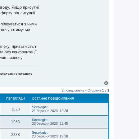
згоду. Якщо присутні
форту від ситуації.
спілкуватися з ними
и почуватимуться
еку, приватність і
та без конфронтації.
иків процесу.
 закоханих коханих
Д
о
2 повідомлень • Сторінка
1
з
1
г
о
ПЕРЕГЛЯДИ
ОСТАННЄ ПОВІДОМЛЕННЯ
р
и
Sexologist
1823
21 березня 2023, 12:28
Sexologist
1963
23 березня 2023, 22:45
Sexologist
2338
23 березня 2023, 19:18