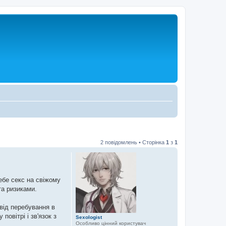
2 повідомлень • Сторінка
1
з
1
ебе секс на свіжому
та ризиками.
 від перебування в
овітрі і зв'язок з
Sexologist
Особливо цінний користувач